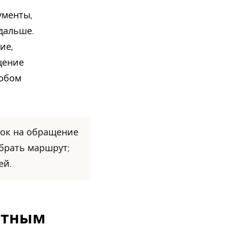
ументы,
дальше.
ие,
щение
любом
срок на обращение
брать маршрут;
ей.
нтным