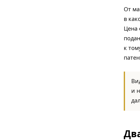
От ма
в как
Цена 
подан
к том
патен
Ви
и 
да
Дв