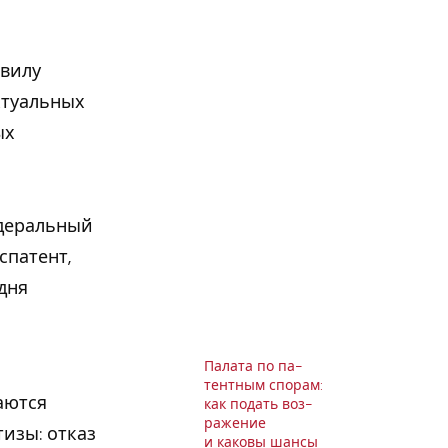
авилу
ктуальных
ых
едеральный
спатент,
 дня
Палата по па­
тент­ным спорам:
аются
как подать воз­
ра­же­ние
тизы: отказ
и каковы шансы