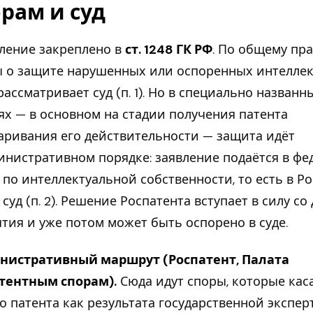
рам и суд
ление закреплено в
ст. 1248 ГК РФ
. По общему пр
 о защите нарушенных или оспоренных интелле
рассматривает суд (п. 1). Но в специально названн
ях — в основном на стадии получения патента
аривания его действительности — защита идёт
инистративном порядке: заявление подаётся в ф
 по интеллектуальной собственности, то есть в Ро
в суд (п. 2). Решение Роспатента вступает в силу со
тия и уже потом может быть оспорено в суде.
нистративный маршрут (Роспатент, Палата
атентным спорам).
Сюда идут споры, которые кас
о патента как результата государственной экспер