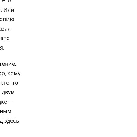
 его
. Или
копию
азал
 это
я.
тение,
р, кому
 кто-то
 двум
дке —
тным
д здесь