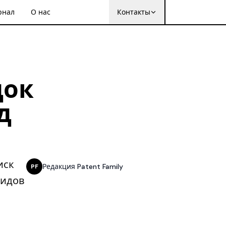
рнал
О нас
Контакты
док
д
иск
Редакция Patent Family
PF
видов