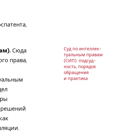
спатента,
Суд по ин­тел­лек­
ам).
Сюда
ту­аль­ным правам
го права,
(СИП): под­суд­
ность, порядок
об­ра­ще­ния
и прак­ти­ка
туальным
дел
оры
и решений
как
лляции.