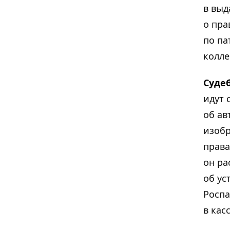
в выд
о пра
по па
колле
Суде
идут 
об ав
изобр
права
он ра
об ус
Роспа
в кас