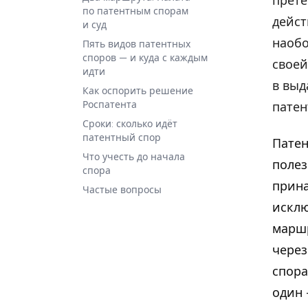
прете
по патентным спорам
дейст
и суд
наобо
Пять видов патентных
споров — и куда с каждым
своей
идти
в выд
Как оспорить решение
Роспатента
патен
Сроки: сколько идёт
патентный спор
Патен
Что учесть до начала
полез
спора
прина
Частые вопросы
исклю
маршр
через
спора
один 