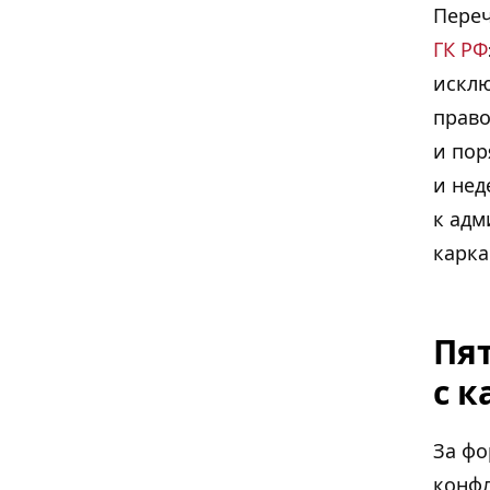
Переч
ГК РФ
исклю
право
и пор
и нед
к адм
карка
Пят
с 
За фо
конфл