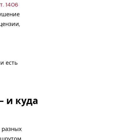
т. 1406
рушение
цензии,
р
 и есть
— и куда
 разных
ршрутом,