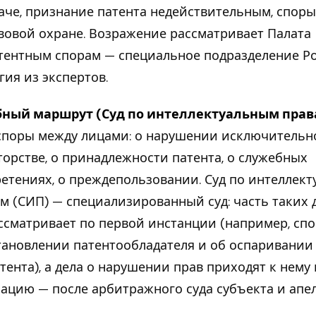
аче, признание патента недействительным, споры
вовой охране. Возражение рассматривает Палата
тентным спорам — специальное подразделение Ро
гия из экспертов.
бный маршрут (Суд по интеллектуальным прав
споры между лицами: о нарушении исключительно
торстве, о принадлежности патента, о служебных
етениях, о преждепользовании. Суд по интеллек
м (СИП) — специализированный суд: часть таких 
ссматривает по первой инстанции (например, сп
тановлении патентообладателя и об оспаривани
тента), а дела о нарушении прав приходят к нему 
сацию — после арбитражного суда субъекта и апе