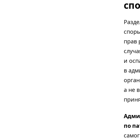
спо
Разде
споры
прав 
случа
и осп
в адм
орган
а не 
приня
Адми
по п
самог