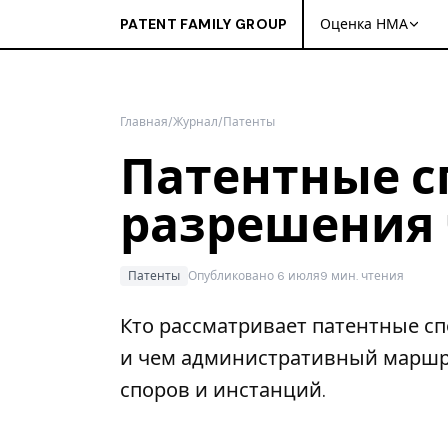
PATENT FAMILY GROUP
Оценка НМА
Главная
/
Журнал
/
Патенты
Патентные с
разрешения 
Патенты
Опубликовано 6 июля
9 мин. чтения
Кто рассматривает патентные сп
и чем административный маршрут
споров и инстанций.