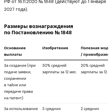
РФ от 16.11.2020 № 1848 (действуют до 1 января
2027 года).
Размеры вознаграждения
по Постановлению № 1848
Основание
Изобретение
Полезная моде
выплаты
/ промобразец
За создание (при
30% средней
20% средней
подаче заявки,
зарплаты за 12 мес.
зарплаты за 12 ме
сохранении
в тайне или
передаче права
на патент)
За использование
3 средних
2 средних