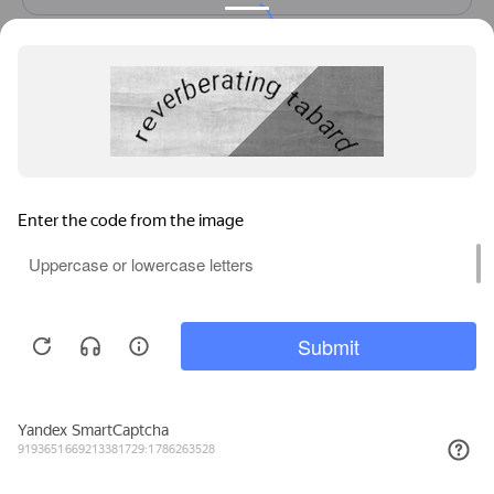
Условия использования сервиса →
×
Собираем cookie. Подробнее в
Политике
.