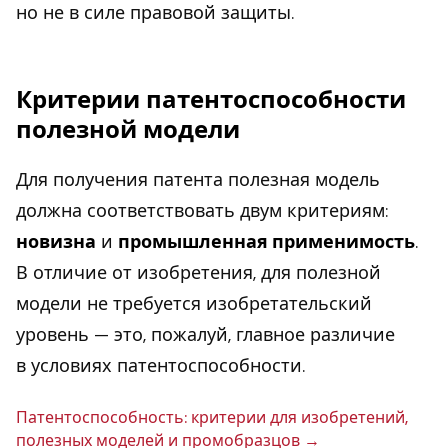
но не в силе правовой защиты.
Критерии патентоспособности
полезной модели
Для получения патента полезная модель
должна соответствовать двум критериям:
новизна
и
промышленная применимость
.
В отличие от изобретения, для полезной
модели не требуется изобретательский
уровень — это, пожалуй, главное различие
в условиях патентоспособности.
Па­тен­то­спо­соб­ность: кри­те­рии для изоб­ре­те­ний,
по­лез­ных моделей и про­моб­раз­цов