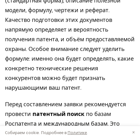
(стандартная форма), описание полезной
модели, формулу, чертежи и реферат.
Качество подготовки этих документов
напрямую определяет и вероятность
получения патента, и объём предоставляемой
охраны. Особое внимание следует уделить
формуле: именно она будет определять, какие
конкретно технические решения
конкурентов можно будет признать
нарушающими ваш патент.
Перед составлением заявки рекомендуется
провести
патентный поиск
по базам
Роспатента и международным базам. Это
×
позволит выявить аналоги и прототип,
Собираем cookie. Подробнее в
Политике
.