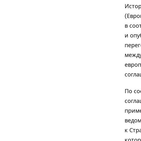
Исто
(Евро
в соо
и опу
перег
между
европ
согла
По со
согла
приме
ведом
к Стр
котор