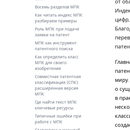
от об
Восемь разделов МПК
Индек
Как читать индекс МПК:
цифр,
разбираем примеры
Благо
Роль МПК при подаче
заявки на патент
перев
МПК как инструмент
патен
патентного поиска
Как определить класс
Главн
МПК для своего
изобретения
патен
Совместная патентная
миру.
классификация (СПК):
о сущ
расширенная версия
МПК
в пра
Где найти текст МПК:
неско
ключевые ресурсы
класс
Типичные ошибки при
работе с МПК
созда