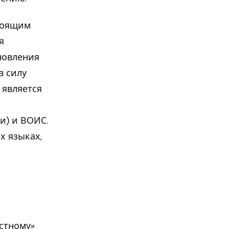
тоящим
я
бновления
в силу
 является
и) и ВОИС.
х языках,
стному»