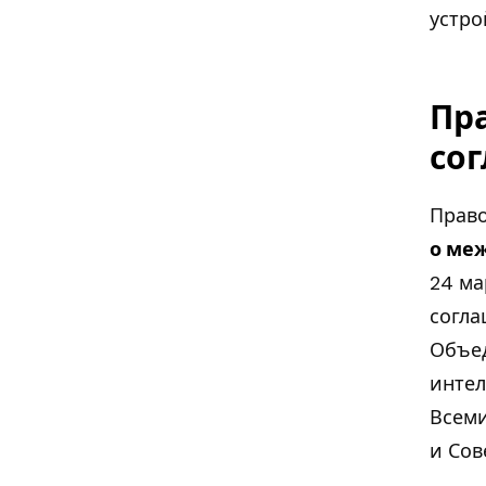
устро
Пра
со
Право
о ме
24 ма
согла
Объе
интел
Всеми
и Сов