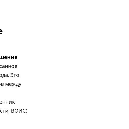
е
ашение
исанное
ода. Это
ов между
венник
сти, ВОИС)