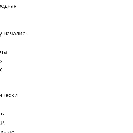
родная
ду начались
эта
о
К.
тически
е
сь
Р,
шению.