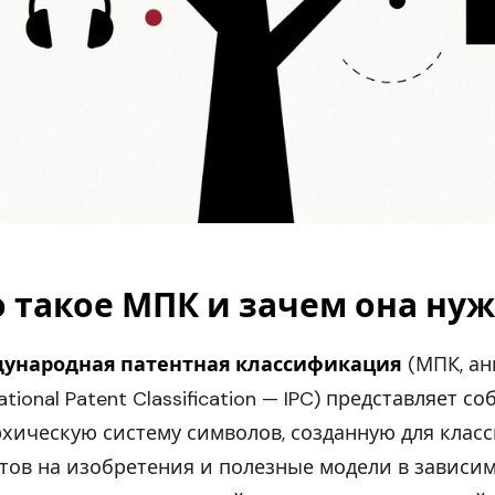
о такое МПК и зачем она ну
ународная патентная классификация
(МПК, анг
ational Patent Classification — IPC) представляет со
хическую систему символов, созданную для клас
тов на изобретения и полезные модели в зависи