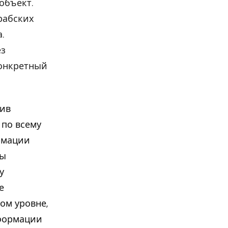
объект.
рабских
.
ез
конкретный
сив
 по всему
рмации
бы
у
е
ом уровне,
нформации