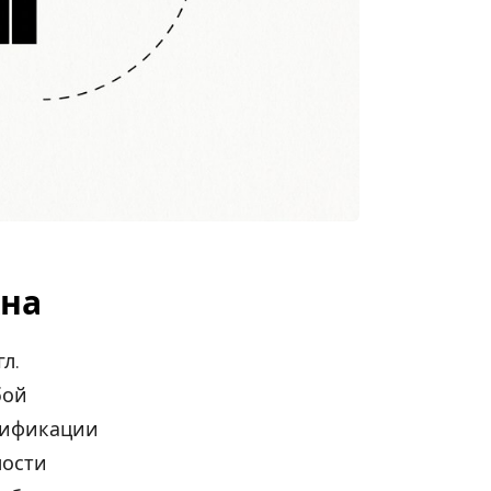
жна
л.
бой
сификации
мости