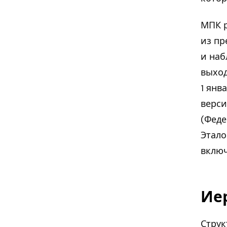
МПК р
из пр
и наб
выход
1 янв
верс
(Феде
Этало
включ
Ие
Струк