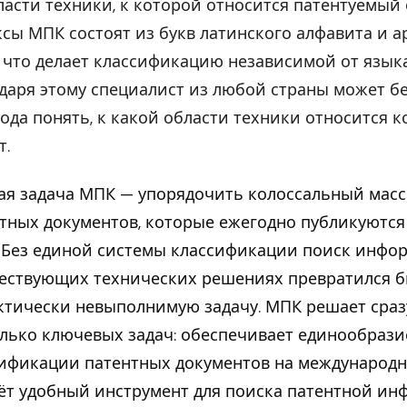
ласти техники, к которой относится патентуемый 
сы МПК состоят из букв латинского алфавита и а
 что делает классификацию независимой от языка
даря этому специалист из любой страны может б
ода понять, к какой области техники относится 
т.
ая задача МПК — упорядочить колоссальный мас
тных документов, которые ежегодно публикуются
 Без единой системы классификации поиск инфо
ествующих технических решениях превратился 
ктически невыполнимую задачу. МПК решает сраз
лько ключевых задач: обеспечивает единообрази
ификации патентных документов на международн
ёт удобный инструмент для поиска патентной и