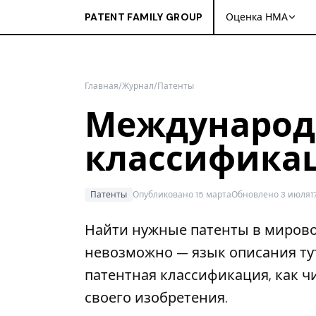
PATENT FAMILY GROUP
Оценка НМА
Главная
/
Журнал
/
Патенты
Международ
классификац
Патенты
Опубликовано 15 марта
Обновлено 3 июля
1
Найти нужные патенты в мирово
невозможно — язык описания ту
патентная классификация, как ч
своего изобретения.