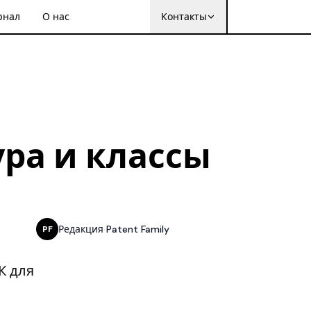
рнал
О нас
Контакты
ра и классы
Редакция Patent Family
PF
К для