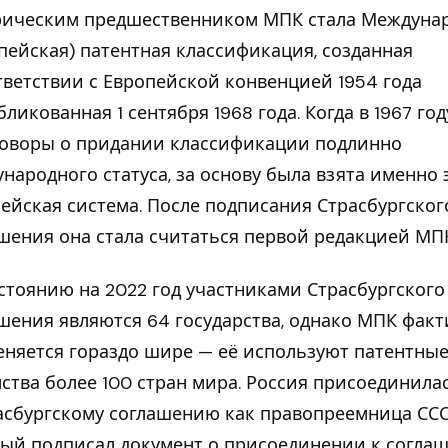
рическим предшественником МПК стала Междуна
пейская) патентная классификация, созданная
тветствии с Европейской конвенцией 1954 года
бликованная 1 сентября 1968 года. Когда в 1967 го
оворы о придании классификации подлинно
народного статуса, за основу была взята именно 
ейская система. После подписания Страсбургског
шения она стала считаться первой редакцией МП
стоянию на 2022 год участниками Страсбургского
шения являются 64 государства, однако МПК фак
няется гораздо шире — её используют патентны
ства более 100 стран мира. Россия присоединила
асбургскому соглашению как правопреемница ССС
ый подписал документ о присоединении к согла