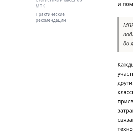
Статистика и масштаб
и пом
МПК
Практические
рекомендации
МПК
под
до 
Кажды
участ
други
класс
присв
затра
связа
техно