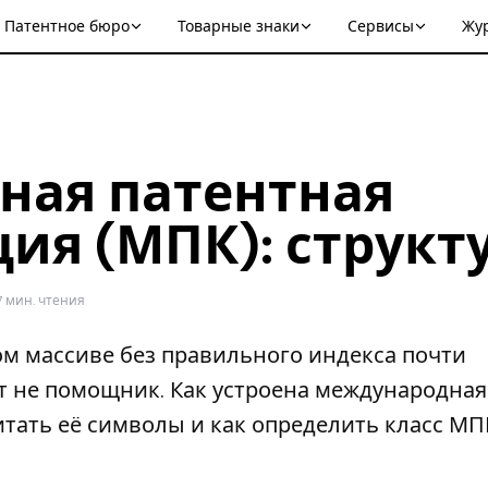
Патентное бюро
Товарные знаки
Сервисы
Жу
ная патентная
ия (МПК): структу
7 мин. чтения
м массиве без правильного индекса почти
т не помощник. Как устроена международная
итать её символы и как определить класс МП