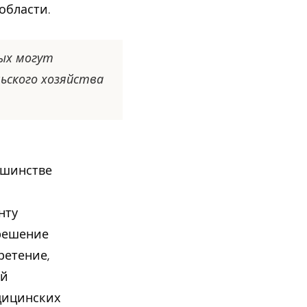
области.
ых могут
ьского хозяйства
ьшинстве
нту
 решение
ретение,
ой
едицинских