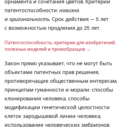
орнамента и сочетания цветов. Критерии
патентоспособности:
новизна
и
оригинальность
. Срок действия — 5 лет
с возможностью продления до 25 лет.
Па­тен­то­спо­соб­ность: кри­те­рии для изоб­ре­те­ний,
по­лез­ных моделей и про­моб­раз­цов
Закон прямо указывает, что не могут быть
объектами патентных прав решения,
противоречащие общественным интересам,
принципам гуманности и морали: способы
клонирования человека, способы
модификации генетической целостности
клеток зародышевой линии человека,
использование человеческих эмбрионов