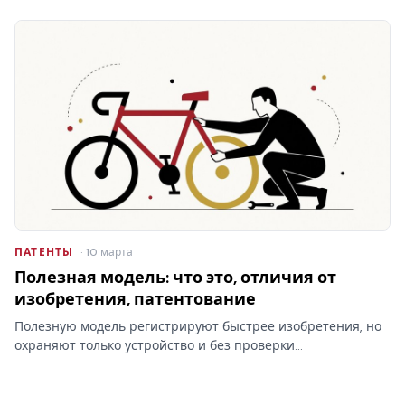
каких основаниях идёт аннулирование патента, как подать
возражение в Палату по патентным спорам и когда спор…
ПАТЕНТЫ
· 10 марта
Полезная модель: что это, отличия от
изобретения, патентование
Полезную модель регистрируют быстрее изобретения, но
охраняют только устройство и без проверки
изобретательского уровня. От того, куда подать заявку,
зависят и срок охраны, и её прочность в споре.