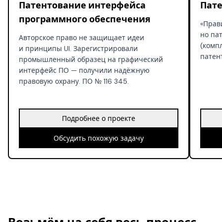
Патентование интерфейса
Пате
программного обеспечения
«Прав
но па
Авторское право не защищает идеи
(комп
и принципы UI. Зарегистрировали
патен
промышленный образец на графический
интерфейс ПО — получили надёжную
правовую охрану. ПО № 116 345.
Подробнее о проекте
Обсудить похожую задачу