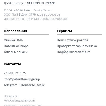
До 2019 года — SHULGIN.COMPANY
© 2014–2026 Patent Family Group
ООО "Пи Эф Джи" ОГРН 1206600010308
ИП Шульгин В.Д. ОГРНИП 314667020200033
Направления
Сервисы
Оценка НМА
Поиск ставок роялти
Патентное бюро
Проверка товарного знака
Товарные знаки
Подбор классов МКТУ
Контакты
+7 343 312 39 22
info@patentfamily.group
Telegram
·
ВКонтакте
·
Макс
Политика
конфиденциальности