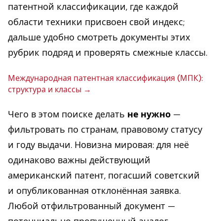
патентной классификации, где каждой
области техники присвоен свой индекс;
дальше удобно смотреть документы этих
рубрик подряд и проверять смежные классы.
Меж­ду­на­род­ная па­тент­ная клас­си­фи­ка­ция (МПК):
струк­ту­ра и классы
Чего в этом поиске делать
не нужно
—
фильтровать по странам, правовому статусу
и году выдачи. Новизна мировая: для неё
одинаково важны действующий
американский патент, погасший советский
и опубликованная отклонённая заявка.
Любой отфильтрованный документ —