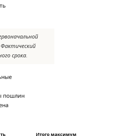
ыть
ервоначальной
. Фактический
ого срока.
ьные
ты пошлин
ена
ть
Итого максимум