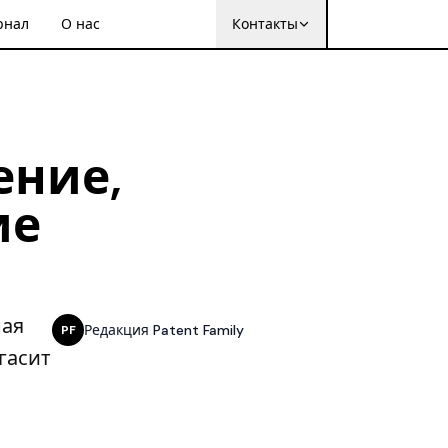
рнал
О нас
Контакты
ение,
ие
ная
Редакция Patent Family
PF
гасит