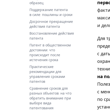
перв
образец
факти
Поддержание патента
в силе: пошлины и сроки
макси
Досрочное прекращение
и дел
действия патента
Восстановление действия
Для т
патента
Патент в общественном
преде
достоянии: что
с дат
происходит после
истечения срока
охран
Практические
техни
рекомендации для
на п
управления сроками
патентов
Полез
Сравнение сроков для
с мен
разных объектов: на что
обратить внимание при
по ср
выборе вида
устан
патентования