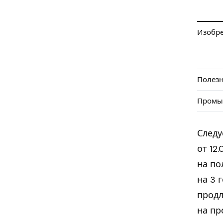
Изобр
Полезн
Промы
Следу
от 12
на по
на 3 
продл
на пр