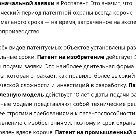
оначальной заявки
в Роспатент. Это значит, что
ческий период патентной охраны всегда короче
мального срока — на время, затраченное на эксп
опроизводство.
рёх видов патентуемых объектов установлены ра
льные сроки.
Патент на изобретение
действует 
ы подачи заявки. Это наиболее длительная форма
ы, которая отражает, как правило, более высокий
ческой сложности и инвестиций в разработку.
Па
олезную модель
действует 10 лет с даты подачи з
ные модели представляют собой технические ре
ее строгими требованиями к патентоспособности
авнению с изобретениями, поэтому и срок охран
овлен вдвое короче.
Патент на промышленный 