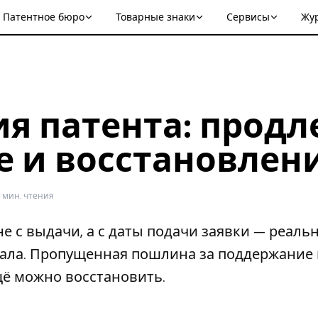
Патентное бюро
Товарные знаки
Сервисы
Жу
я патента: продл
 и восстановлен
6 мин. чтения
е с выдачи, а с даты подачи заявки — реаль
ала. Пропущенная пошлина за поддержание 
щё можно восстановить.