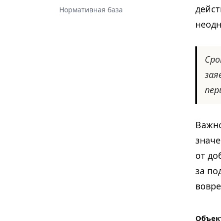
дейст
Нормативная база
неодн
Сро
зая
пер
Важно
значе
от до
за по
вовре
Объек