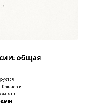
ссии: общая
ируется
. Ключевая
ом, что
одачи