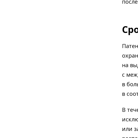
после
Ср
Патен
охран
на вы
с меж
в бол
в соо
В теч
исклю
или з