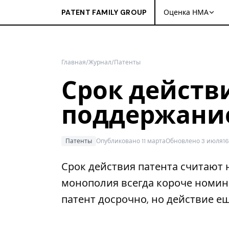
PATENT FAMILY GROUP
Оценка НМА
Главная
/
Журнал
/
Патенты
Срок действи
поддержание
Патенты
Опубликовано 11 марта
Обновлено 3 июля
1
Срок действия патента считают н
монополия всегда короче номин
патент досрочно, но действие е