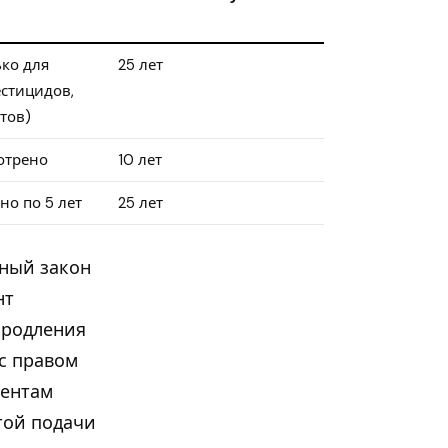
ько для
25 лет
естицидов,
тов)
отрено
10 лет
но по 5 лет
25 лет
ьный закон
нт
продления
 с правом
тентам
той подачи