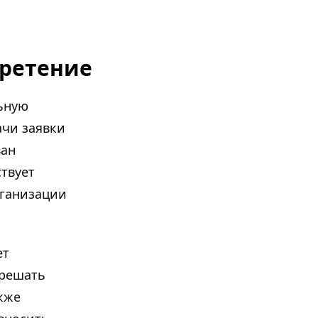
бретение
ьную
ачи заявки
ван
твует
рганизации
ет
зрешать
кже