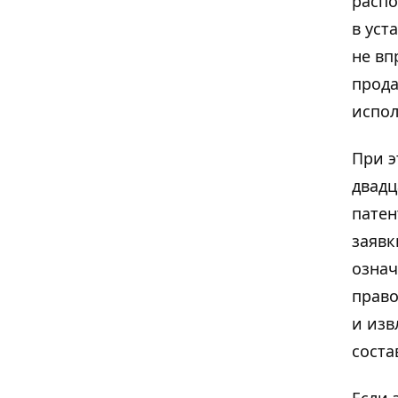
распо
в уст
не вп
прода
испол
При э
двадц
патен
заявк
означ
право
и изв
соста