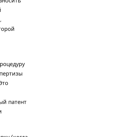
 вносить
й
,
торой
процедуру
спертизы
Это
о
ый патент
и