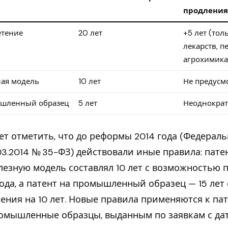
продления
етение
20 лет
+5 лет (тол
лекарств, п
агрохимика
ая модель
10 лет
Не предусм
шленный образец
5 лет
Неоднократ
ет отметить, что до реформы 2014 года (Федерал
.03.2014 № 35-ФЗ) действовали иные правила: пате
лезную модель составлял 10 лет с возможностью 
года, а патент на промышленный образец — 15 лет
ения на 10 лет. Новые правила применяются к па
омышленные образцы, выданным по заявкам с да