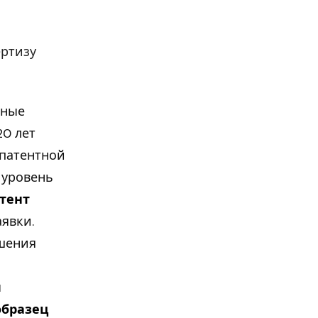
ертизу
зные
20 лет
 патентной
 уровень
тент
аявки.
шения
ы
образец