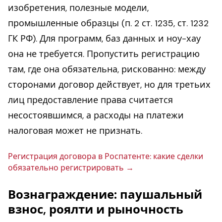
изобретения, полезные модели,
промышленные образцы (п. 2 ст. 1235, ст. 1232
ГК РФ). Для программ, баз данных и ноу-хау
она не требуется. Пропустить регистрацию
там, где она обязательна, рискованно: между
сторонами договор действует, но для третьих
лиц предоставление права считается
несостоявшимся, а расходы на платежи
налоговая может не признать.
Ре­ги­стра­ция до­го­во­ра в Ро­с­па­тен­те: какие сделки
обя­за­тель­но ре­ги­стри­ро­вать
Вознаграждение: паушальный
взнос, роялти и рыночность