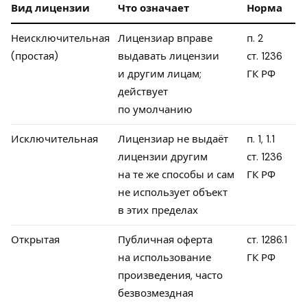
Вид лицензии
Что означает
Норма
Неисключительная
Лицензиар вправе
п. 2
(простая)
выдавать лицензии
ст. 1236
и другим лицам;
ГК РФ
действует
по умолчанию
Исключительная
Лицензиар не выдаёт
п. 1, 1.1
лицензии другим
ст. 1236
на те же способы и сам
ГК РФ
не использует объект
в этих пределах
Открытая
Публичная оферта
ст. 1286.1
на использование
ГК РФ
произведения, часто
безвозмездная