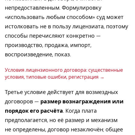
непредоставленным. Формулировку
«использовать любым способом» суд может
истолковать не в пользу лицензиата, поэтому
способы перечисляют конкретно —
производство, продажа, импорт,
воспроизведение, показ.
Условия ли­цен­зи­он­но­го до­го­во­ра: су­ще­ствен­ные
условия, типовые ошибки, ре­ги­стра­ция
Третье условие действует для возмездных
договоров —
размер вознаграждения или
порядок его расчёта
. Когда плата
предполагается, но её размер и механизм
не определены, договор незаключён; общее