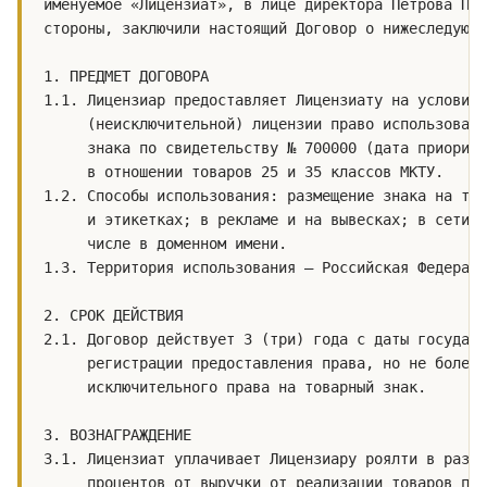
именуемое «Лицензиат», в лице директора Петрова П. 
стороны, заключили настоящий Договор о нижеследующе
1. ПРЕДМЕТ ДОГОВОРА

1.1. Лицензиар предоставляет Лицензиату на условиях
     (неисключительной) лицензии право использовани
     знака по свидетельству № 700000 (дата приорите
     в отношении товаров 25 и 35 классов МКТУ.

1.2. Способы использования: размещение знака на тов
     и этикетках; в рекламе и на вывесках; в сети «
     числе в доменном имени.

1.3. Территория использования — Российская Федераци
2. СРОК ДЕЙСТВИЯ

2.1. Договор действует 3 (три) года с даты государс
     регистрации предоставления права, но не более 
     исключительного права на товарный знак.

3. ВОЗНАГРАЖДЕНИЕ

3.1. Лицензиат уплачивает Лицензиару роялти в разме
     процентов от выручки от реализации товаров под