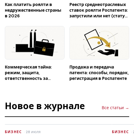
Как платить роялти в
Реестр среднеотраслевых
недружественные страны
ставок роялти Роспатента:
в 2026
запустили или нет (статус
на 2026)
Коммерческая тайна:
Продажа и передача
режим, защита,
патента: способы, порядок,
ответственность за
регистрация в Роспатенте
разглашение
Новое в журнале
Все статьи →
БИЗНЕС
· 28 июля
БИЗНЕС
·