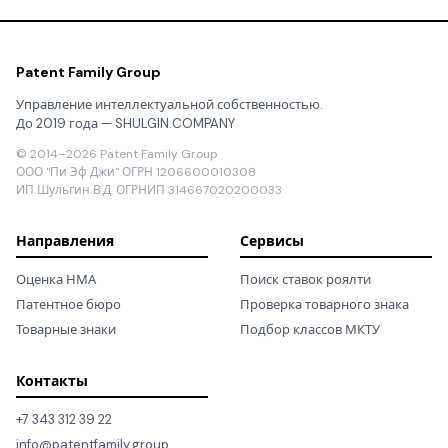
Patent Family Group
Управление интеллектуальной собственностью.
До 2019 года — SHULGIN.COMPANY
© 2014–2026 Patent Family Group
ООО "Пи Эф Джи" ОГРН 1206600010308
ИП Шульгин В.Д. ОГРНИП 314667020200033
Направления
Сервисы
Оценка НМА
Поиск ставок роялти
Патентное бюро
Проверка товарного знака
Товарные знаки
Подбор классов МКТУ
Контакты
+7 343 312 39 22
info@patentfamily.group