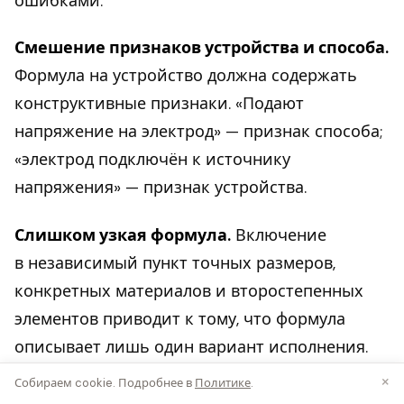
ошибками.
Смешение признаков устройства и способа.
Формула на устройство должна содержать
конструктивные признаки. «Подают
напряжение на электрод» — признак способа;
«электрод подключён к источнику
напряжения» — признак устройства.
Слишком узкая формула.
Включение
в независимый пункт точных размеров,
конкретных материалов и второстепенных
элементов приводит к тому, что формула
описывает лишь один вариант исполнения.
Любое отступление выводит конструкцию из-
×
Собираем cookie. Подробнее в
Политике
.
под охраны. В независимый пункт —