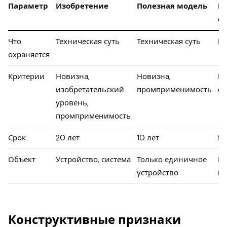
Параметр
Изобретение
Полезная модель
П
о
Что
Техническая суть
Техническая суть
В
охраняется
Критерии
Новизна,
Новизна,
Но
изобретательский
промприменимость
ор
уровень,
промприменимость
Срок
20 лет
10 лет
5 
Объект
Устройство, система
Только единичное
В
устройство
из
Конструктивные признаки