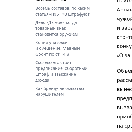
Похож
наказывает ФАС
Восемь составов: по каким
Антим
статьям 135-ФЗ штрафуют
чужой
Дело «Дымов»: когда
и зар
товарный знак
становится оружием
кто-т
Копия упаковки
конку
и смешение: главный
фронт по ст. 14.6
«О за
Сколько это стоит:
предписание, оборотный
Объём
штраф и взыскание
рассм
дохода
вынес
Как бренду не оказаться
нарушителем
предп
вызва
приоб
на ср