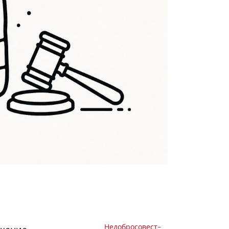
Не­до­бро­со­вест­