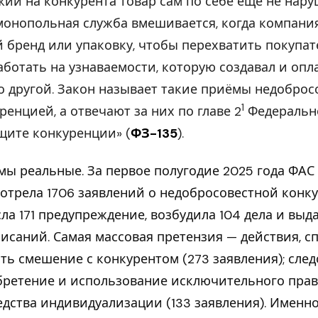
ий на конкурента товар сам по себе ещё не нару
онопольная служба вмешивается, когда компани
 бренд или упаковку, чтобы перехватить покупат
аботать на узнаваемости, которую создавал и опл
о другой. Закон называет такие приёмы недоброс
1
ренцией, а отвечают за них по главе 2
Федеральн
щите конкуренции» (
ФЗ-135
).
ы реальные. За первое полугодие 2025 года ФАС
отрела 1706 заявлений о недобросовестной конк
ла 171 предупреждение, возбудила 104 дела и выд
исаний. Самая массовая претензия — действия, с
ть смешение с конкурентом (273 заявления); след
ретение и использование исключительного прав
едства индивидуализации (133 заявления). Именно