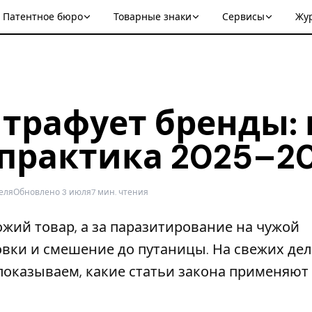
Патентное бюро
Товарные знаки
Сервисы
Жу
штрафует бренды:
практика 2025–2
еля
Обновлено 3 июля
7 мин. чтения
жий товар, а за паразитирование на чужой
вки и смешение до путаницы. На свежих дел
 показываем, какие статьи закона применяют