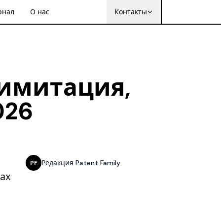
рнал
О нас
Контакты
 имитация,
026
Редакция Patent Family
PF
ах