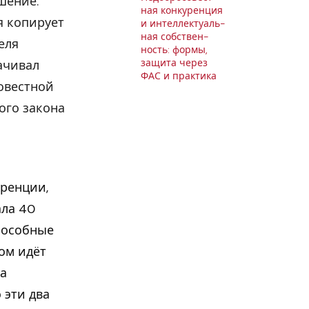
шение.
ная кон­ку­рен­ция
я копирует
и ин­тел­лек­ту­аль­
ная соб­ствен­
еля
ность: формы,
защита через
ачивал
ФАС и прак­ти­ка
овестной
ого закона
уренции,
ала 40
пособные
ом идёт
а
 эти два