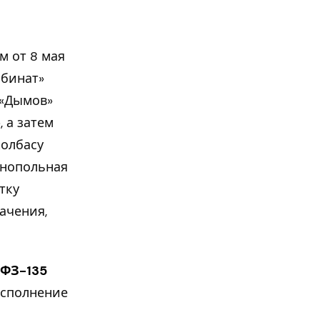
м от 8 мая
мбинат»
 «Дымов»
 а затем
колбасу
онопольная
тку
ачения,
4 ФЗ-135
исполнение