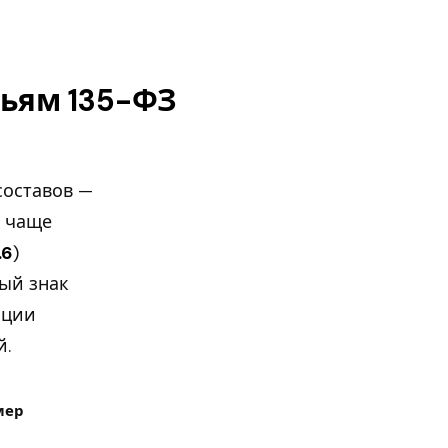
тьям 135-ФЗ
составов —
в чаще
.6
)
ый знак
ации
й.
мер