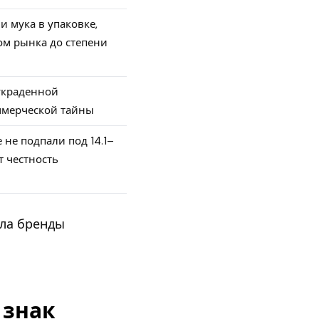
и мука в упаковке,
ом рынка до степени
украденной
ммерческой тайны
 не подпали под 14.1–
т честность
ала бренды
 знак