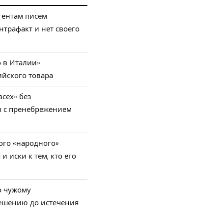
гентам писем
нтрафакт и нет своего
 в Италии»
ийского товара
сех» без
и с пренебрежением
ого «народного»
и иски к тем, кто его
о чужому
шению до истечения