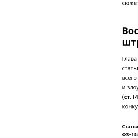
сюжет
Вос
шт
Глава
стать
всего
и зло
(
ст. 1
конку
Стать
ФЗ-13