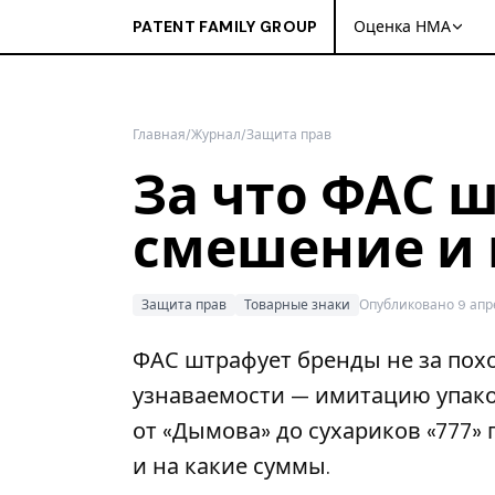
PATENT FAMILY GROUP
Оценка НМА
Главная
/
Журнал
/
Защита прав
За что ФАС 
смешение и 
Защита прав
Товарные знаки
Опубликовано 9 апр
ФАС штрафует бренды не за похо
узнаваемости — имитацию упако
от «Дымова» до сухариков «777»
и на какие суммы.