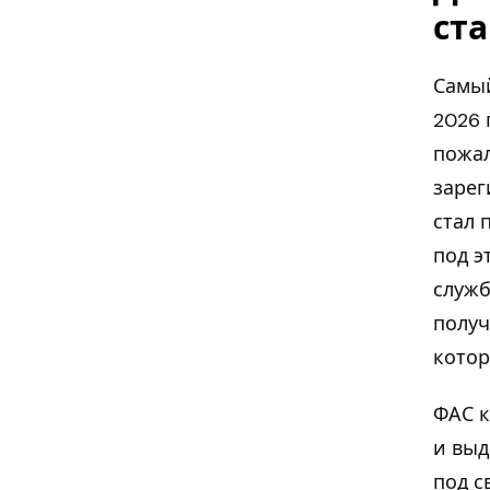
ст
Самый
2026 
пожал
зарег
стал 
под э
служб
получ
котор
ФАС 
и выд
под с