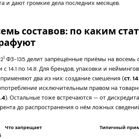
а и дают громкие дела последних месяцев.
емь составов: по каким ста
рафуют
1
 2
ФЗ-135 делит запрещённые приёмы на восемь 
и с 14.1 по 14.8. Для брендов, упаковки и нейминго
 применяют два из них: создание смешения (
ст. 14
употребление исключительным правом на товарн
4.4
). Остальные тоже встречаются — от дискредит
рента до распространения о нём ложных сведени
я
Что запрещает
Типичный при
5