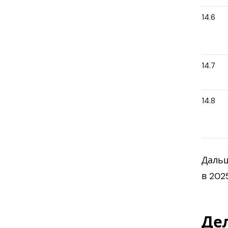
14.6
14.7
14.8
Дальш
в 202
Де