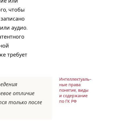
ние или
го, чтобы
 записано
или аудио.
атентного
нной
же требует
Ин­тел­лек­ту­аль­
ведения
ные права:
понятие, виды
чевое отличие
и со­дер­жа­ние
по ГК РФ
тся только после