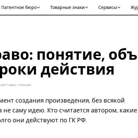
Патентное бюро
Товарные знаки
Сервисы
Жу
аво: понятие, об
сроки действия
юля
17 мин. чтения
мент создания произведения, без всякой
а не саму идею. Кто считается автором, какие
олго они действуют по ГК РФ.