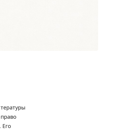
итературы
 право
. Его