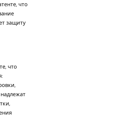
тенте, что
вание
ает защиту
те, что
:
ровки,
инадлежат
тки,
дения