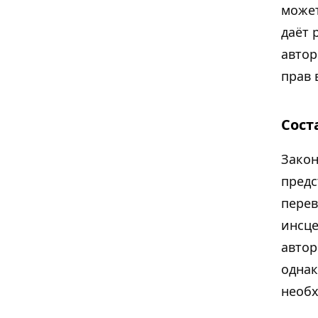
может
даёт 
автор
прав в
Сост
Закон
предс
перев
инсце
автор
однак
необх