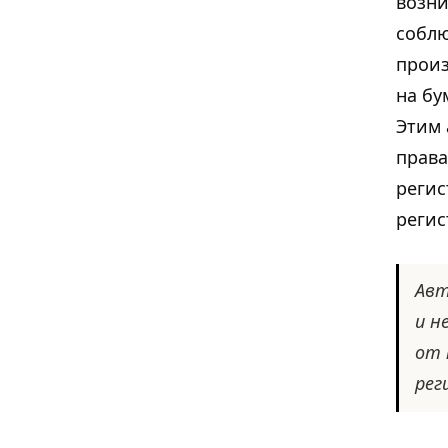
возни
соблю
произ
на бу
Этим 
права
регис
регис
Авт
и н
от 
рег