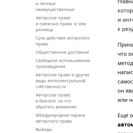
главн
и личные
неимущественные
котор
Авторское право
и инт
и смежные права: в чём
к рез
разница
Срок действия авторского
Принц
права
Общественное достояние
что 
Свободное использование
метод
произведения
напис
Авторское право и другие
самос
виды интеллектуальной
собственности
он яв
Авторское право
или н
в бизнесе: на что
обратить внимание
Ещё о
Международная охрана
авторского права
авто
Выводы