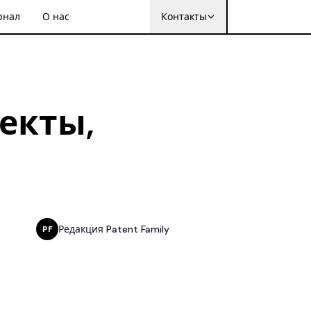
рнал
О нас
Контакты
ъекты,
Редакция Patent Family
PF