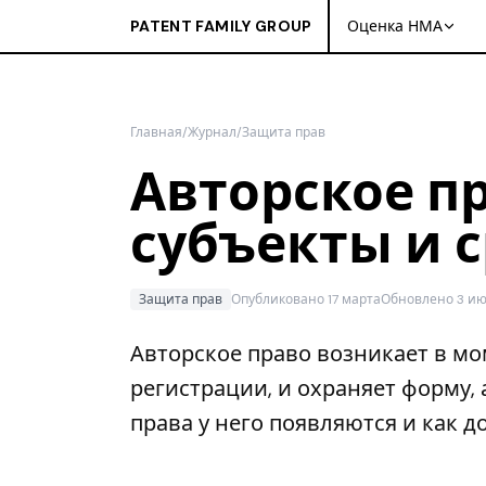
PATENT FAMILY GROUP
Оценка НМА
Главная
/
Журнал
/
Защита прав
Авторское пр
субъекты и 
Защита прав
Опубликовано 17 марта
Обновлено 3 и
Авторское право возникает в мо
регистрации, и охраняет форму, 
права у него появляются и как д