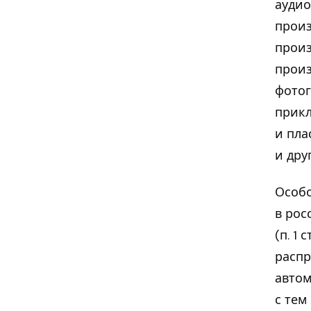
аудио
произ
произ
произ
фотог
прикл
и пла
и дру
Особ
в рос
(п. 1
распр
автом
с тем