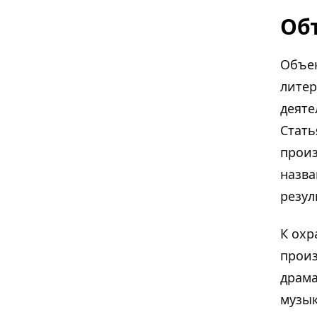
Об
Объек
литер
деяте
Стать
произ
назва
резул
К охр
произ
драма
музык