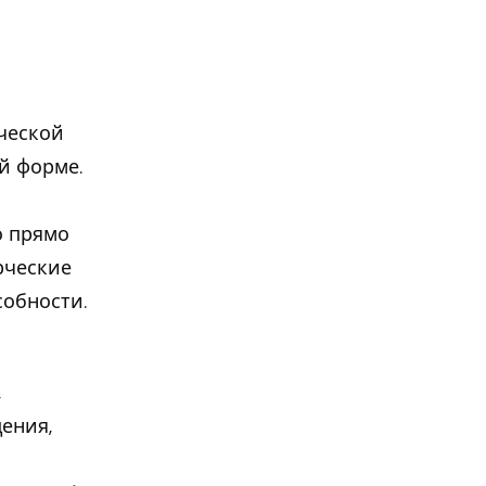
рческой
й форме.
о прямо
рческие
обности.
,
ения,