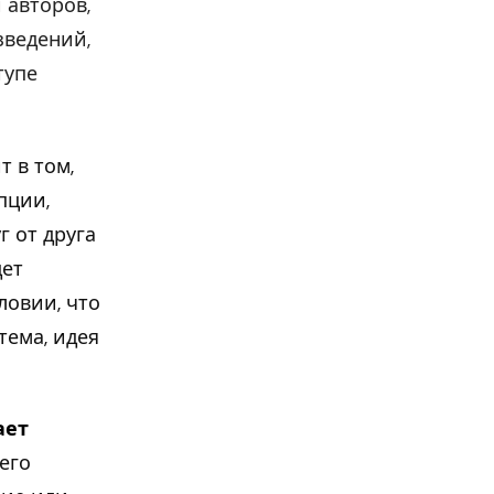
 авторов,
зведений,
тупе
 в том,
епции,
г от друга
дет
ловии, что
тема, идея
ает
его