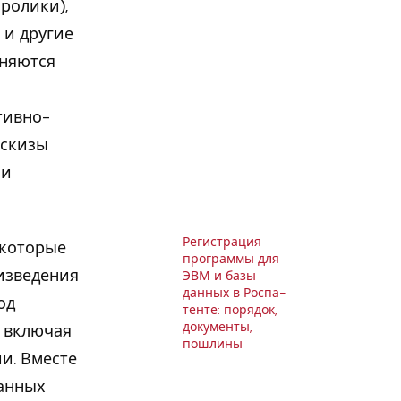
ролики),
 и другие
аняются
тивно-
эскизы
ии
Ре­ги­стра­ция
 которые
про­грам­мы для
изведения
ЭВМ и базы
данных в Ро­с­па­
од
тен­те: порядок,
до­ку­мен­ты,
— включая
пошлины
и. Вместе
данных