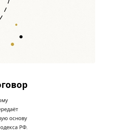
оговор
ому
ередаёт
вую основу
одекса РФ.