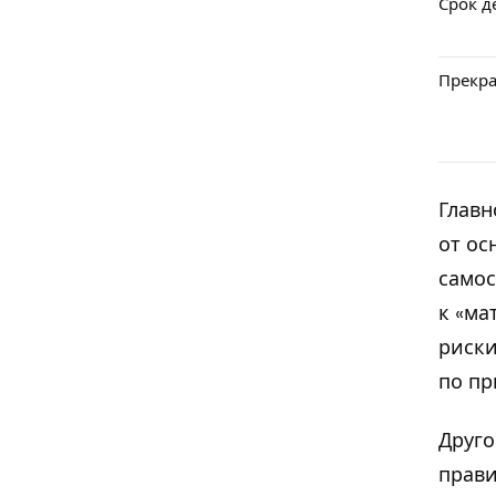
Срок д
Прекр
Глав
от ос
самос
к «ма
риски
по пр
Друго
прави