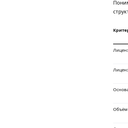
Поним
струк
Крите
Лицен
Лицен
Основ
Объём