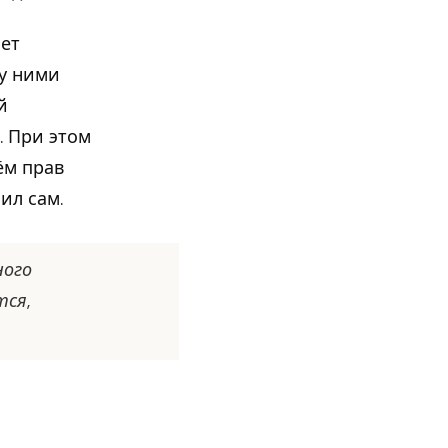
ает
у ними
й
. При этом
ём прав
ил сам.
ного
тся,