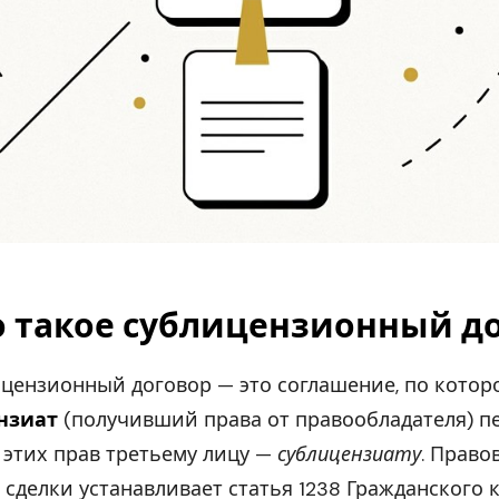
о такое сублицензионный д
цензионный договор — это соглашение, по котор
нзиат
(получивший права от правообладателя) п
 этих прав третьему лицу —
сублицензиату
. Право
 сделки устанавливает статья 1238 Гражданского к