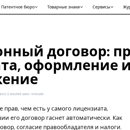
Патентное бюро
Товарные знаки
Сервисы
Жу
нный договор: п
та, оформление 
жение
ено 3 июля
8 мин. чтения
 прав, чем есть у самого лицензиата,
ии его договор гаснет автоматически. Как
вор, согласие правообладателя и налоги.