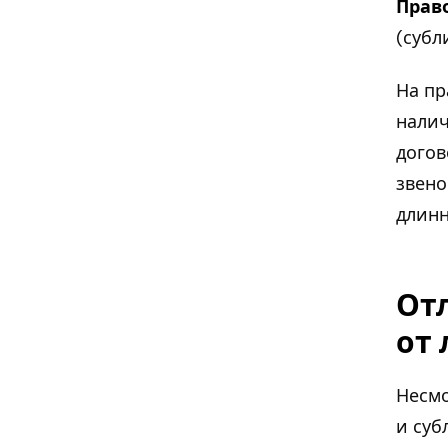
Прав
(суб
На пр
налич
догов
звено
длинн
От
от
Несмо
и суб