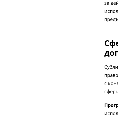
за де
испол
предъ
Сф
до
Субли
право
с кон
сферы
Прог
испол