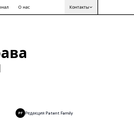
рнал
О нас
Контакты
рава
и
Редакция Patent Family
PF