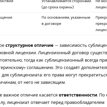
ействия
Устанавливается сторонами
Не мо
(до срока охраны)
лицен
ащение
По основаниям, указанным
Прекр
в договоре
прекр
лицен
ное
структурное отличие
— зависимость сублице
новной лицензии. Лицензионный договор существ
тоятельно, тогда как сублицензионный всегда пр
теринскому» соглашению. Это создаёт дополните
 для сублицензиата: его права могут прекратитьс
ичинам, от него не зависящим.
е важное отличие касается
ответственности
. По
лу, лицензиат отвечает перед правообладателем