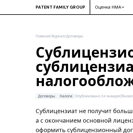
PATENT FAMILY GROUP
Оценка НМА
Главная
/
Журнал
/
Договоры
Сублицензио
сублицензиа
налогообло
Договоры
Налоги
Опубликовано 24 января
Обновл
Сублицензиат не получит больше
а с окончанием основной лиценз
оформить сублицензионный дого