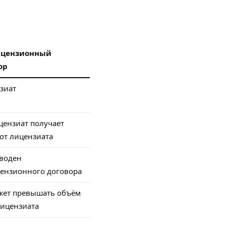
ицензионный
ор
зиат
цензиат получает
 от лицензиата
воден
цензионного договора
жет превышать объём
лицензиата