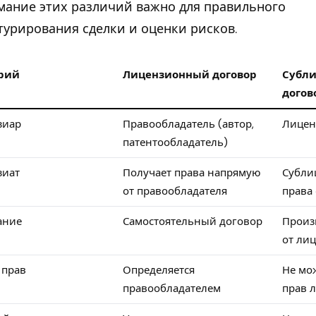
ание этих различий важно для правильного
турирования сделки и оценки рисков.
рий
Лицензионный договор
Субл
догов
зиар
Правообладатель (автор,
Лицен
патентообладатель)
зиат
Получает права напрямую
Субли
от правообладателя
права
ание
Самостоятельный договор
Произ
от ли
 прав
Определяется
Не мо
правообладателем
прав 