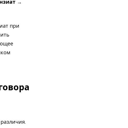
нзиат
→
иат при
чить
ующее
шком
говора
различия.