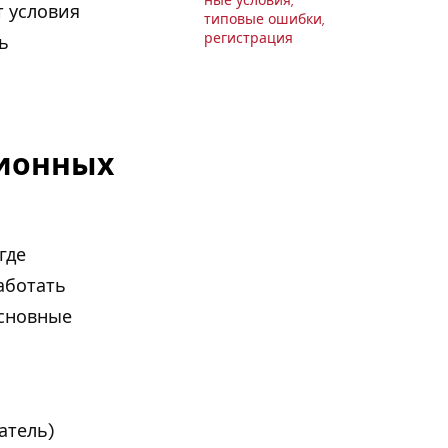
ные условия,
т условия
типовые ошибки,
ре­ги­стра­ция
ь
ионных
где
аботать
основные
атель)