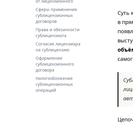
от лицензионного
Сферы применения
Суть 
сублицензионных
в пря
договоров
Права и обязанности
появл
сублицензиата
высту
Согласие лицензиара
объё
на сублицензию
самог
Оформление
сублицензионного
договора
Налогообложение
Суб
сублицензионных
лиц
операций
авт
Цепоч