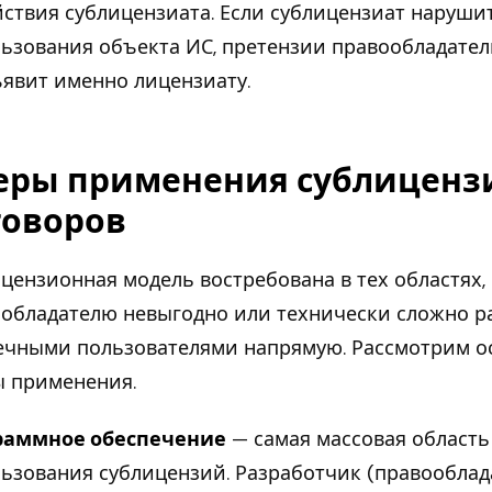
йствия сублицензиата. Если сублицензиат наруши
ьзования объекта ИС, претензии правообладател
явит именно лицензиату.
еры применения сублиценз
говоров
цензионная модель востребована в тех областях, 
обладателю невыгодно или технически сложно р
ечными пользователями напрямую. Рассмотрим 
 применения.
раммное обеспечение
— самая массовая область
ьзования сублицензий. Разработчик (правооблад