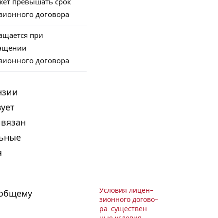
жет превышать срок
зионного договора
ащается при
ащении
зионного договора
нзии
ует
ивязан
льные
я
Условия ли­цен­
 общему
зи­он­но­го до­го­во­
ра: су­ще­ствен­