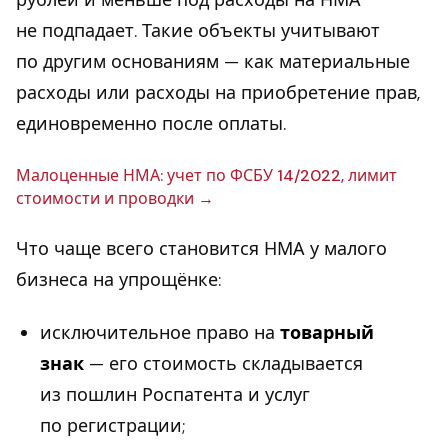
рублей и меньше под расходы на НМА
не подпадает. Такие объекты учитывают
по другим основаниям — как материальные
расходы или расходы на приобретение прав,
единовременно после оплаты.
Ма­ло­цен­ные НМА: учет по ФСБУ 14/2022, лимит
сто­и­мо­сти и про­вод­ки
Что чаще всего становится НМА у малого
бизнеса на упрощёнке:
исключительное право на
товарный
знак
— его стоимость складывается
из пошлин Роспатента и услуг
по регистрации;