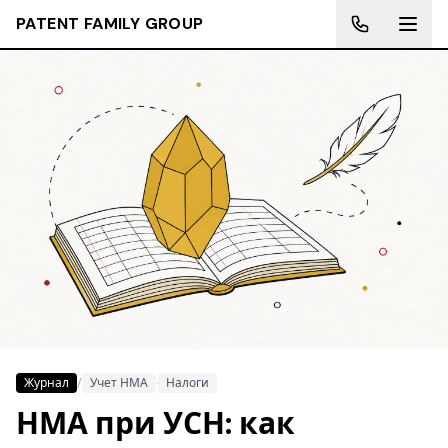
PATENT FAMILY GROUP
Журнал
/
Учет НМА
·
Налоги
НМА при УСН: как