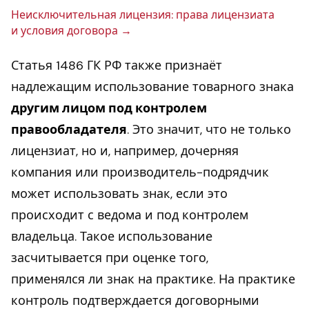
Не­ис­клю­чи­тель­ная ли­цен­зия: права ли­цен­зи­а­та
и условия до­го­во­ра
Статья 1486 ГК РФ также признаёт
надлежащим использование товарного знака
другим лицом под контролем
правообладателя
. Это значит, что не только
лицензиат, но и, например, дочерняя
компания или производитель-подрядчик
может использовать знак, если это
происходит с ведома и под контролем
владельца. Такое использование
засчитывается при оценке того,
применялся ли знак на практике. На практике
контроль подтверждается договорными