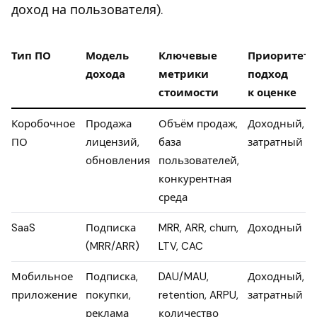
доход на пользователя).
Тип ПО
Модель
Ключевые
Приоритет
дохода
метрики
подход
стоимости
к оценке
Коробочное
Продажа
Объём продаж,
Доходный,
ПО
лицензий,
база
затратный
обновления
пользователей,
конкурентная
среда
SaaS
Подписка
MRR, ARR, churn,
Доходный
(MRR/ARR)
LTV, CAC
Мобильное
Подписка,
DAU/MAU,
Доходный,
приложение
покупки,
retention, ARPU,
затратный
реклама
количество