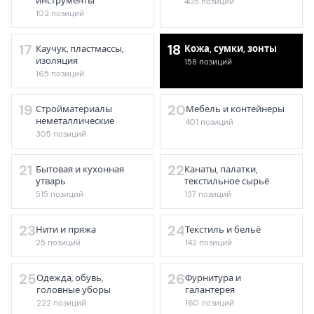
инструменты
405 позиций
102 позиций
17
18
Каучук, пластмассы,
Кожа, сумки, зонты
изоляция
158 позиций
165 позиций
19
20
Стройматериалы
Мебель и контейнеры
неметаллические
401 позиций
305 позиций
21
22
Бытовая и кухонная
Канаты, палатки,
утварь
текстильное сырьё
515 позиций
137 позиций
23
24
Нити и пряжа
Текстиль и бельё
25 позиций
142 позиций
25
26
Одежда, обувь,
Фурнитура и
головные уборы
галантерея
222 позиций
160 позиций