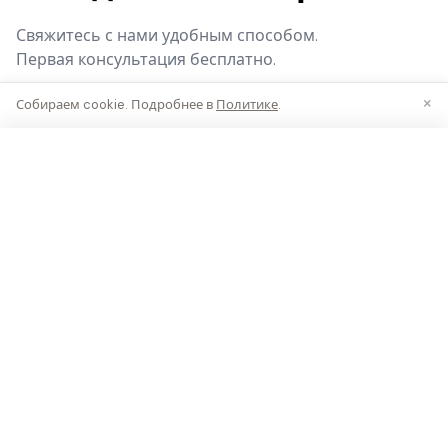
Свяжитесь с нами удобным способом.
Первая консультация бесплатно.
×
Собираем cookie. Подробнее в
Политике
.
Заказать звонок
Подборка сохраняется при переходе по страницам
Patent Family Group
Управление интеллектуальной собственностью.
До 2019 года — SHULGIN.COMPANY
© 2014–2026 Patent Family Group
ООО "Пи Эф Джи" ОГРН 1206600010308