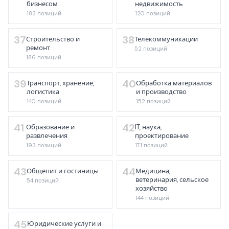
бизнесом
недвижимость
183 позиций
120 позиций
37
38
Строительство и
Телекоммуникации
ремонт
52 позиций
186 позиций
39
40
Транспорт, хранение,
Обработка материалов
логистика
и производство
140 позиций
152 позиций
41
42
Образование и
IT, наука,
развлечения
проектирование
193 позиций
171 позиций
43
44
Общепит и гостиницы
Медицина,
ветеринария, сельское
54 позиций
хозяйство
144 позиций
45
Юридические услуги и