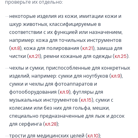
проверьте их отдельно:
—
некоторые изделия из кожи, имитации кожи и
шкур животных, классифицируемые в
соответствии с их функцией или назначением,
например: кожа для точильных инструментов
(
кл.8
), кожа для полирования (
кл.21
), замша для
чистки (
кл.21
), ремни кожаные для одежды (
кл.25
).
—
чехлы и сумки, приспособленные для конкретных
изделий, например: сумки для ноутбуков (
кл.9
),
сумки и чехлы для фотоаппаратов и
фотооборудования (
кл.9
), футляры для
музыкальных инструментов (
кл.15
), сумки с
колесами или без них для гольфа, мешки,
специально предназначенные для лыж и досок
для серфинга (
кл.28
);
—
трости для медицинских целей (
кл.10
);