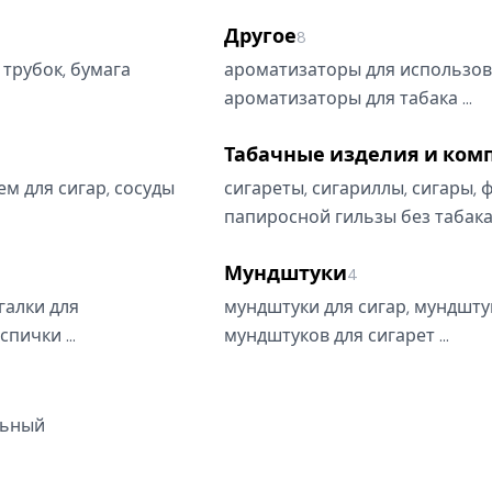
Другое
8
трубок, бумага
ароматизаторы для использова
ароматизаторы для табака …
Табачные изделия и ко
ем для сигар, сосуды
сигареты, сигариллы, сигары, 
папиросной гильзы без табак
Мундштуки
4
галки для
мундштуки для сигар, мундшту
спички …
мундштуков для сигарет …
льный