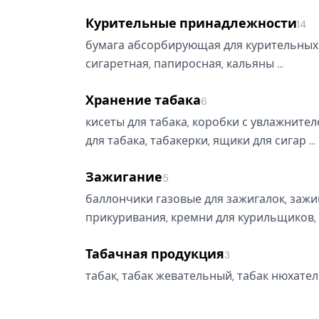
Курительные принадлежности
14
бумага абсорбирующая для курительных 
сигаретная, папиросная, кальяны …
Хранение табака
6
кисеты для табака, коробки с увлажнител
для табака, табакерки, ящики для сигар …
Зажигание
5
баллончики газовые для зажигалок, зажи
прикуривания, кремни для курильщиков, 
Табачная продукция
3
табак, табак жевательный, табак нюхате