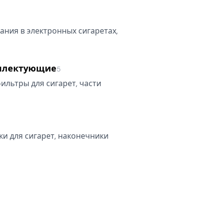
ния в электронных сигаретах,
мплектующие
5
фильтры для сигарет, части
а
ки для сигарет, наконечники