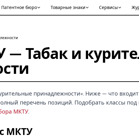
Патентное бюро
Товарные знаки
Сервисы
Жу
длежности
У — Табак и курит
ости
урительные принадлежности». Ниже — что входит 
и полный перечень позиций. Подобрать классы под
бора МКТУ
.
сс МКТУ