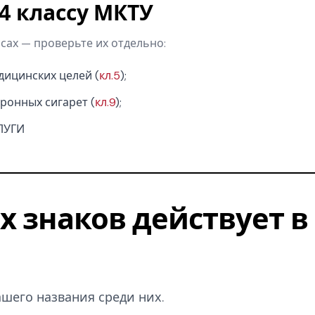
34 классу МКТУ
ссах — проверьте их отдельно:
дицинских целей (
кл.5
);
ронных сигарет (
кл.9
);
СЛУГИ
ых знаков действует в
вашего названия среди них.