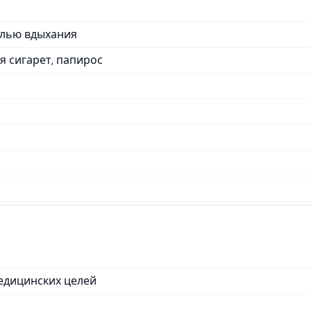
елью вдыхания
я сигарет, папирос
медицинских целей