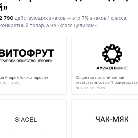
й»
2 790
действующих знаков — это 7% знаков 1 класса.
онкретный товар, а не «класс целиком».
ов Андрей Александрович
Общество с ограниченной
ответственностью "Производств
5783 · 2026
Компания "ХИМИЧЕСКИЕ ДОБАВК
№ 1216955 · 2026