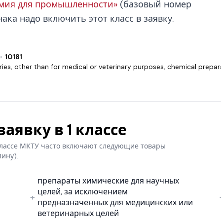
имия для промышленности»
(базовый номер
нака надо включить этот класс в заявку.
№
10181
ies, other than for medical or veterinary purposes
,
chemical prepara
аявку в 1 классе
 классе МКТУ часто включают следующие товары
лину).
препараты химические для научных
целей, за исключением
предназначенных для медицинских или
ветеринарных целей