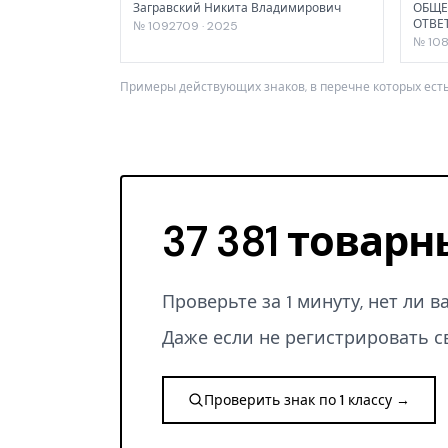
Загравский Никита Владимирович
ОБЩЕ
ОТВЕ
№ 1092709 · 2025
№ 108
Примеры действующих знаков, в перечне которых есть
37 381 товарн
Проверьте за 1 минуту, нет ли 
Даже если не регистрировать с
Проверить знак по 1 классу →