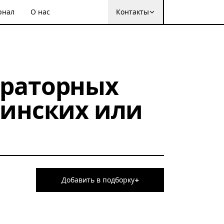
рнал
О нас
Контакты
ораторных
цинских или
+
Добавить в подборку