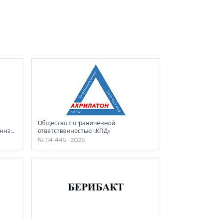
Общество с ограниченной
енная
ответственностью «КПД»
И"
№ 1141445 · 2025