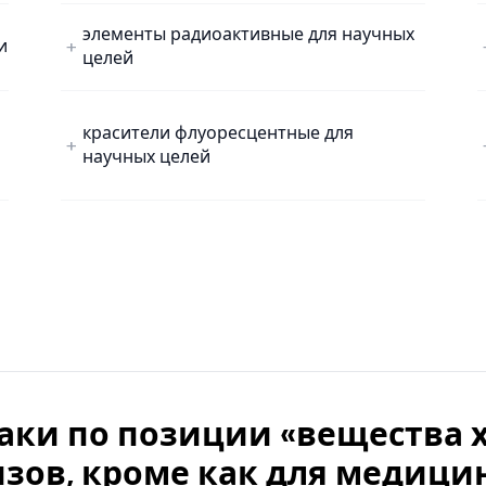
м
элементы радиоактивные для научных
и
целей
красители флуоресцентные для
научных целей
наки по позиции «вещества
зов, кроме как для медици