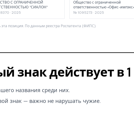
СТВО С ОГРАНИЧЕННОЙ
Общество с ограниченной
ТСТВЕННОСТЬЮ "СИАЛОН"
ответственностью «Офис-импэкс
8370 · 2025
№ 1095273 · 2025
 эта позиция. По данным реестра Роспатента (ФИПС).
ый знак действует в 
вашего названия среди них.
вой знак — важно не нарушать чужие.