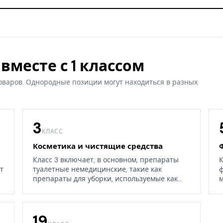
вместе с 1 классом
оваров. Однородные позиции могут находиться в разных
3
КЛАСС
Косметика и чистящие средства
Класс 3 включает, в основном, препараты
К
т
туалетные немедицинские, такие как
ф
препараты для уборки, используемые как
м
дома, так и в окружающих средах.
19