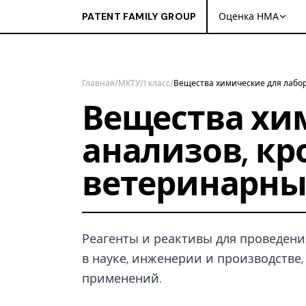
PATENT FAMILY GROUP
Оценка НМА
Главная
/
МКТУ
/
1 класс
/
Вещества химические для лабор
Вещества хи
анализов, кр
ветеринарны
Реагенты и реактивы для проведен
в науке, инженерии и производстве
применений.