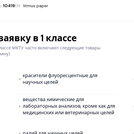
№
10419
EN:
litmus paper
аявку в 1 классе
 классе МКТУ часто включают следующие товары
лину).
красители флуоресцентные для
научных целей
вещества химические для
лабораторных анализов, кроме как для
медицинских или ветеринарных целей
радий для научных целей