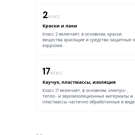
2
КЛАСС
Краски и лаки
Класс 2 включает, в основном, краски,
вещества красящие и средства защитные о
коррозии.
17
КЛАСС
Каучук, пластмассы, изоляция
Класс 17 включает, в основном, электро-,
тепло- и звукоизоляционные материалы и
пластмассы частично обработанные в виде
листов, блоков или стержней, а также
некоторые изделия из каучука, гуттаперчи,
резины, асбеста, слюды или их заменителей