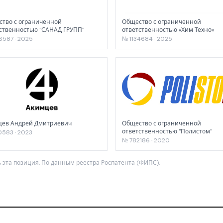
тво с ограниченной
Общество с ограниченной
ственностью "САНАД ГРУПП"
ответственностью «Хим Техно»
6587 · 2025
№ 1134684 · 2025
цев Андрей Дмитриевич
Общество с ограниченной
ответственностью "Полистом"
583 · 2023
№ 782186 · 2020
 эта позиция. По данным реестра Роспатента (ФИПС).