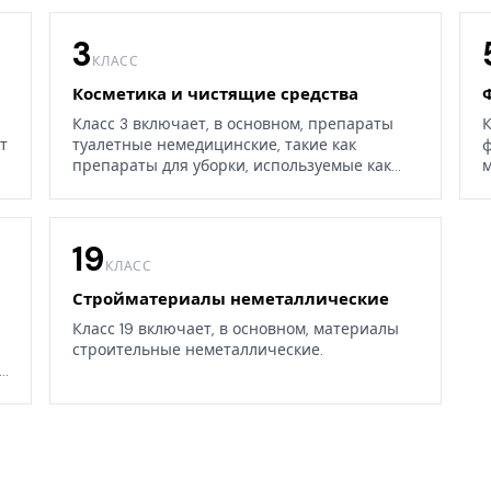
3
КЛАСС
Косметика и чистящие средства
Класс 3 включает, в основном, препараты
К
т
туалетные немедицинские, такие как
ф
препараты для уборки, используемые как
м
дома, так и в окружающих средах.
19
КЛАСС
Стройматериалы неметаллические
Класс 19 включает, в основном, материалы
строительные неметаллические.
.