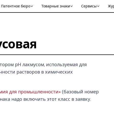
Патентное бюро
Товарные знаки
Сервисы
Жу
усовая
тором рН лакмусом, используемая для
чности растворов в химических
имия для промышленности»
(базовый номер
нака надо включить этот класс в заявку.