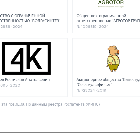
СТВО С ОГРАНИЧЕННОЙ
Общество с ограниченной
ТСТВЕННОСТЬЮ "ВОЛГАСИНТЕЗ"
ответственностью "АГРОТОР Г
2989 · 2024
№ 1056815 · 2024
ев Ростислав Анатольевич
Акционерное общество "Киносту
"Союзмультфильм"
695 · 2020
№ 723024 · 2019
 эта позиция. По данным реестра Роспатента (ФИПС).