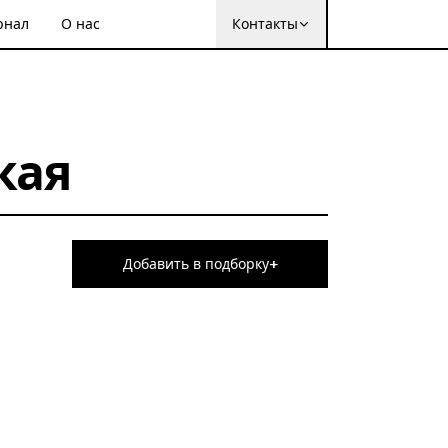
рнал
О нас
Контакты
кая
+
Добавить в подборку