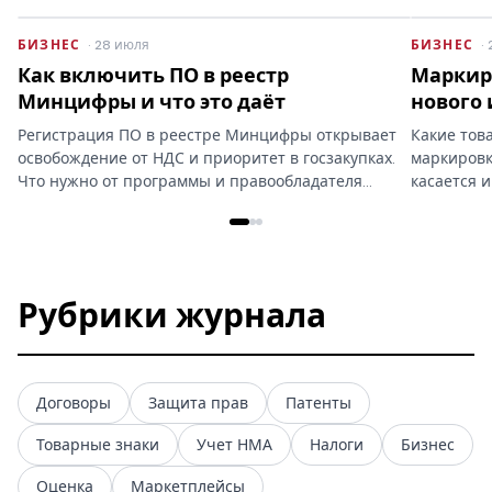
БИЗНЕС
· 28 июля
БИЗНЕС
·
Как включить ПО в реестр
Маркиро
Минцифры и что это даёт
нового 
Регистрация ПО в реестре Минцифры открывает
Какие тов
освобождение от НДС и приоритет в госзакупках.
маркировку
Что нужно от программы и правообладателя…
касается 
Рубрики журнала
Договоры
Защита прав
Патенты
Товарные знаки
Учет НМА
Налоги
Бизнес
Оценка
Маркетплейсы