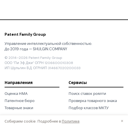
Patent Family Group
Управление интеллектуальной собственностью.
До 2019 года — SHULGIN.COMPANY
© 2014–2026 Patent Family Group
ООО "Пи Эф Джи" ОГРН 1206600010308
ИП Шульгин В.Д. ОГРНИП 314667020200033
Направления
Сервисы
Оценка НМА
Поиск ставок роялти
Патентное бюро
Проверка товарного знака
Товарные знаки
Подбор классов МКТУ
×
Собираем cookie. Подробнее в
Политике
.
Контакты