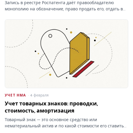
Запись в реестре Роспатента даёт правообладателю
монополию на обозначение, право продать его, отдать в
лицензию и запретить чужое использование. Разбираем,
что на практике даёт право на товарный знак, где
проходят…
УЧЕТ НМА
· 4 февраля
Учет товарных знаков: проводки,
стоимость, амортизация
Товарный знак — это основное средство или
нематериальный актив и по какой стоимости его ставить
на баланс? От ответа зависят проводки и амортизация, а