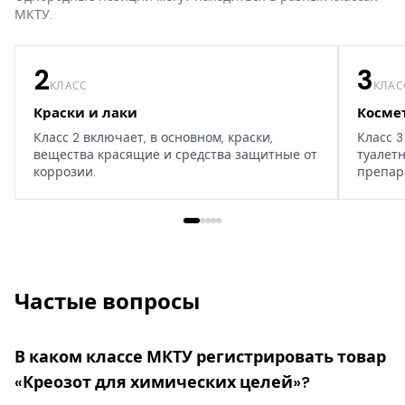
МКТУ.
2
3
КЛАСС
КЛАС
Краски и лаки
Косме
Класс 2 включает, в основном, краски,
Класс 3
вещества красящие и средства защитные от
туалет
коррозии.
препар
дома, т
Частые вопросы
В каком классе МКТУ регистрировать товар
«Креозот для химических целей»?