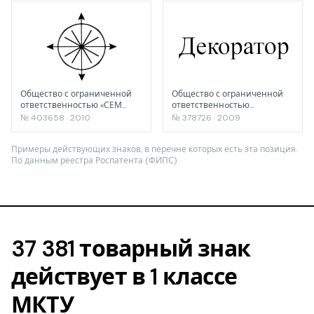
Общество с ограниченной
Общество с ограниченной
ответственностью «СЕМ
ответственнoстью
ТЕСТ ИНСТРУМЕНТ»
"ДАЙМОНД ГРУП"
№ 403658 · 2010
№ 378726 · 2009
Примеры действующих знаков, в перечне которых есть эта позиция.
По данным реестра Роспатента (ФИПС).
37 381 товарный знак
действует в 1 классе
МКТУ