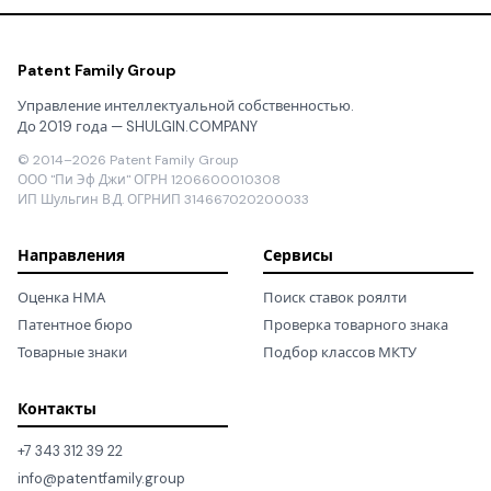
Patent Family Group
Управление интеллектуальной собственностью.
До 2019 года — SHULGIN.COMPANY
© 2014–2026 Patent Family Group
ООО "Пи Эф Джи" ОГРН 1206600010308
ИП Шульгин В.Д. ОГРНИП 314667020200033
Направления
Сервисы
Оценка НМА
Поиск ставок роялти
Патентное бюро
Проверка товарного знака
Товарные знаки
Подбор классов МКТУ
Контакты
+7 343 312 39 22
info@patentfamily.group