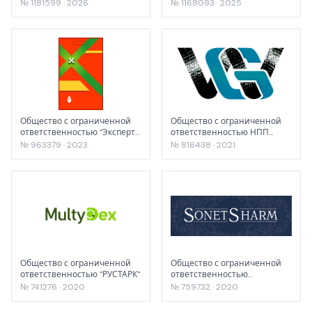
ОТВЕТСТВЕННОСТЬЮ
Лакокрасочное предприятие
№ 1181599 · 2026
№ 1168093 · 2025
"СЭЙФТИ ФИЛД
«ХОТС»
КОРПОРЭЙШН"
Общество с ограниченной
Общество с ограниченной
ответственностью "Эксперт
ответственностью НПП
Гарден"
"ХИМПРОДУКТ
№ 963379 · 2023
№ 816438 · 2021
ИНЖИНИРИНГ"
Общество с ограниченной
Общество с ограниченной
ответственностью "РУСТАРК"
ответственностью
«ЭЛИЗИУМ»
№ 741276 · 2020
№ 759732 · 2020