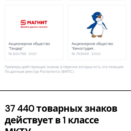
Акционерное общество
Акционерное общество
"Тандер"
"Киностудия
"Союзмультфильм"
№ 820788 · 2021
№ 753686 · 2020
Примеры действующих знаков, в перечне которых есть эта позиция.
По данным реестра Роспатента (ФИПС).
37 440 товарных знаков
действует в 1 классе