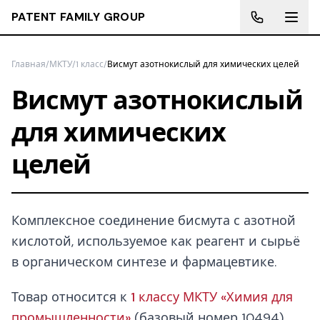
PATENT FAMILY GROUP
Главная
/
МКТУ
/
1 класс
/
Висмут азотнокислый для химических целей
Висмут азотнокислый
для химических
целей
Комплексное соединение бисмута с азотной
кислотой, используемое как реагент и сырьё
в органическом синтезе и фармацевтике.
Товар относится к
1 классу МКТУ «Химия для
промышленности»
(базовый номер 10494).