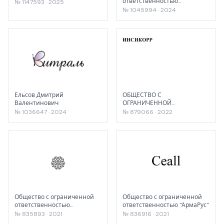
ответственностью
№ 1147593 · 2025
"ДЕКОПЛАСТ-КК"
№ 1045994 · 2024
Ельсов Дмитрий
ОБЩЕСТВО С
Валентинович
ОГРАНИЧЕННОЙ
ОТВЕТСТВЕННОСТЬЮ
№ 1036647 · 2024
№ 879066 · 2022
"ЦЕНТР БИОХИМИЧЕСКИХ
ТЕХНОЛОГИЙ"
Общество с ограниченной
Общество с ограниченной
ответственностью
ответственностью "АрмаРус"
"Артоптима"
№ 835893 · 2021
№ 836916 · 2021