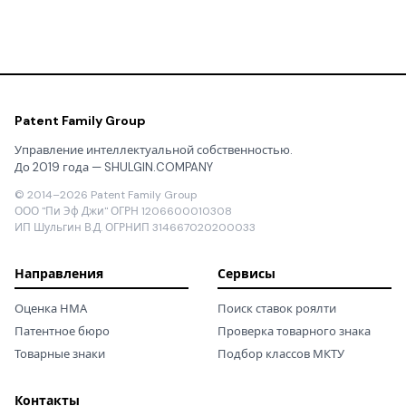
Patent Family Group
Управление интеллектуальной собственностью.
До 2019 года — SHULGIN.COMPANY
© 2014–2026 Patent Family Group
ООО "Пи Эф Джи" ОГРН 1206600010308
ИП Шульгин В.Д. ОГРНИП 314667020200033
Направления
Сервисы
Оценка НМА
Поиск ставок роялти
Патентное бюро
Проверка товарного знака
Товарные знаки
Подбор классов МКТУ
Контакты