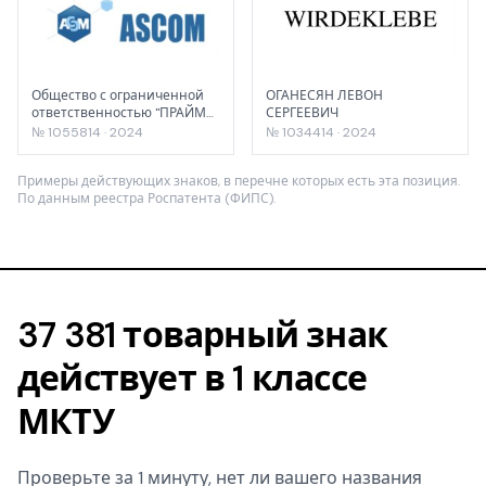
Общество с ограниченной
ОГАНЕСЯН ЛЕВОН
ответственностью "ПРАЙМ
СЕРГЕЕВИЧ
ХЕМИ"
№ 1055814 · 2024
№ 1034414 · 2024
Примеры действующих знаков, в перечне которых есть эта позиция.
По данным реестра Роспатента (ФИПС).
37 381 товарный знак
действует в 1 классе
МКТУ
Проверьте за 1 минуту, нет ли вашего названия