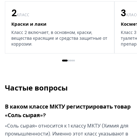
2
3
КЛАСС
КЛАС
Краски и лаки
Косме
Класс 2 включает, в основном, краски,
Класс 3
вещества красящие и средства защитные от
туалет
коррозии.
препар
дома, т
Частые вопросы
В каком классе МКТУ регистрировать товар
«Соль сырая»?
«Соль сырая» относится к 1 классу МКТУ (Химия для
промышленности). Именно этот класс указывают в