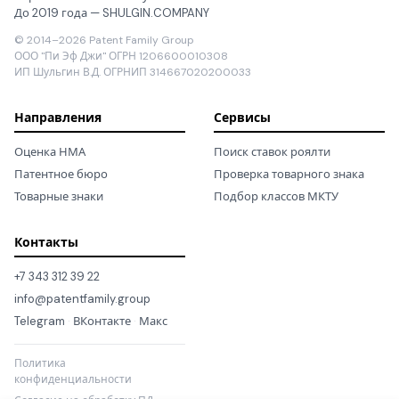
До 2019 года — SHULGIN.COMPANY
© 2014–2026 Patent Family Group
ООО "Пи Эф Джи" ОГРН 1206600010308
ИП Шульгин В.Д. ОГРНИП 314667020200033
Направления
Сервисы
Оценка НМА
Поиск ставок роялти
Патентное бюро
Проверка товарного знака
Товарные знаки
Подбор классов МКТУ
Контакты
+7 343 312 39 22
info@patentfamily.group
Telegram
·
ВКонтакте
·
Макс
Политика
конфиденциальности