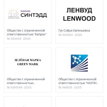
Общество с ограниченной
Гук Софья Евгеньевна
ответственностью "Капрон"
№ 1101454 · 2025
№ 1123443 · 2025
Общество с ограниченной
Общество с ограниченной
ответственностью
ответственностью "НАУЧНО-
"Главспирттрест"
ПРОИЗВОДСТВЕННАЯ
№ 1081549 · 2025
№ 1168313 · 2025
КОМПАНИЯ
ТЕХНОФАРМСИНТЕЗ"