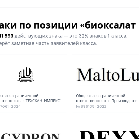
наки по позиции «биоксалат
11 893
действующих знака — это 32% знаков 1 класса.
рёт заметная часть заявителей класса.
тво с ограниченной
Общество с ограниченной
тственностью "ТЕХСКАН-ИМПЕКС"
ответственностью Производстве
объединение «Сиббиофарм»
7061 · 2024
№ 896108 · 2022