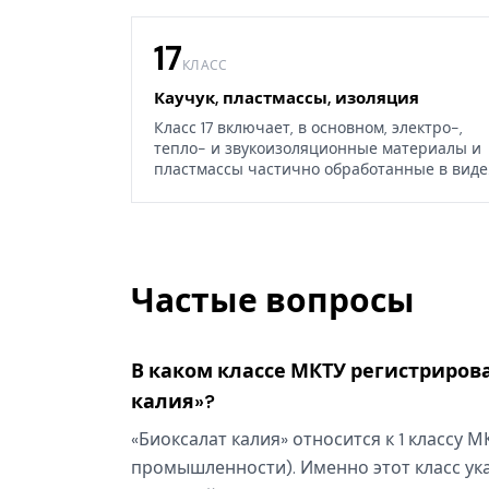
17
КЛАСС
Каучук, пластмассы, изоляция
Класс 17 включает, в основном, электро-,
тепло- и звукоизоляционные материалы и
пластмассы частично обработанные в виде
листов, блоков или стержней, а также
некоторые изделия из каучука, гуттаперчи,
резины, асбеста, слюды или их заменителей
Частые вопросы
В каком классе МКТУ регистриров
калия»?
«Биоксалат калия» относится к 1 классу 
промышленности). Именно этот класс ука