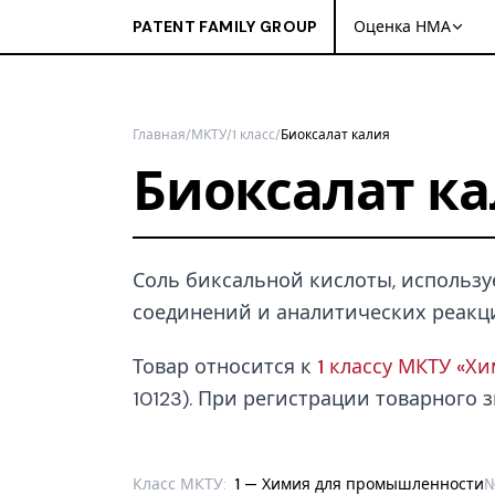
PATENT FAMILY GROUP
Оценка НМА
Главная
/
МКТУ
/
1 класс
/
Биоксалат калия
Биоксалат к
Соль биксальной кислоты, используе
соединений и аналитических реакц
Товар относится к
1 классу МКТУ «Х
10123). При регистрации товарного з
Класс МКТУ:
1 — Химия для промышленности