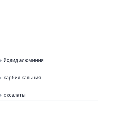
йодид алюминия
карбид кальция
оксалаты