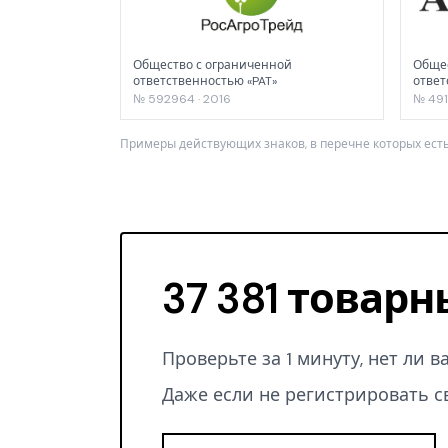
Общество с ограниченной
Общес
ответственностью «PAT»
ответ
№ 592964 · 2016
№ 491
Примеры действующих знаков, в перечне которых есть
37 381 товарн
Проверьте за 1 минуту, нет ли 
Даже если не регистрировать с