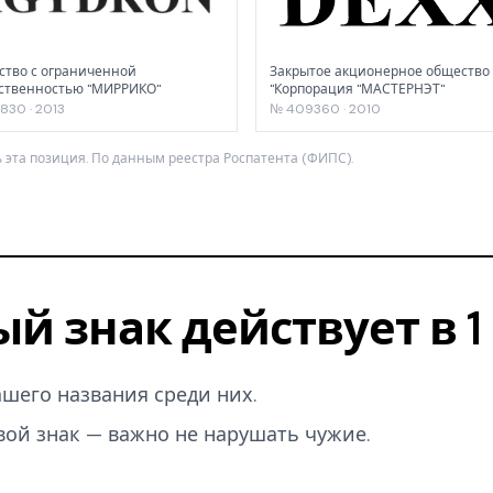
тво с ограниченной
Закрытое акционерное общество
ственностью "МИРРИКО"
"Корпорация "МАСТЕРНЭТ"
830 · 2013
№ 409360 · 2010
 эта позиция. По данным реестра Роспатента (ФИПС).
ый знак действует в 
вашего названия среди них.
вой знак — важно не нарушать чужие.