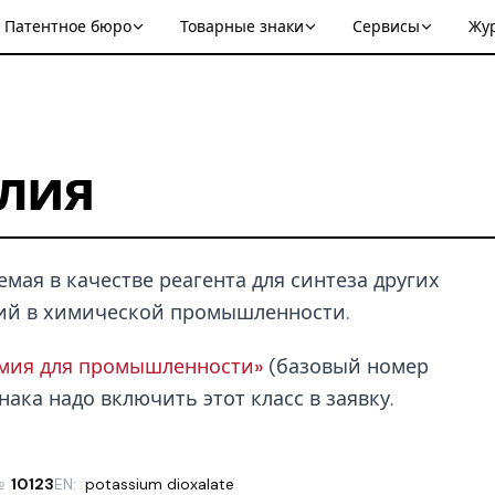
Патентное бюро
Товарные знаки
Сервисы
Жу
алия
мая в качестве реагента для синтеза других
ий в химической промышленности.
имия для промышленности»
(базовый номер
нака надо включить этот класс в заявку.
№
10123
EN:
potassium dioxalate