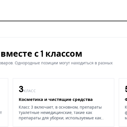
вместе с 1 классом
оваров. Однородные позиции могут находиться в разных
3
КЛАСС
Косметика и чистящие средства
Класс 3 включает, в основном, препараты
К
т
туалетные немедицинские, такие как
ф
препараты для уборки, используемые как
м
дома, так и в окружающих средах.