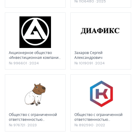
Компаний "Белая Долина"
№ 1106480 · 2025
Акционерное общество
Захаров Сергей
«Инвестиционная компания
Александрович
Альянс Капитал»
№ 996601 · 2024
№ 1019091 · 2024
Общество с ограниченной
Общество с ограниченной
ответственностью
ответственностью
"Капифреш"
"Производственная
№ 976721 · 2023
№ 892590 · 2022
компания Ковчег"