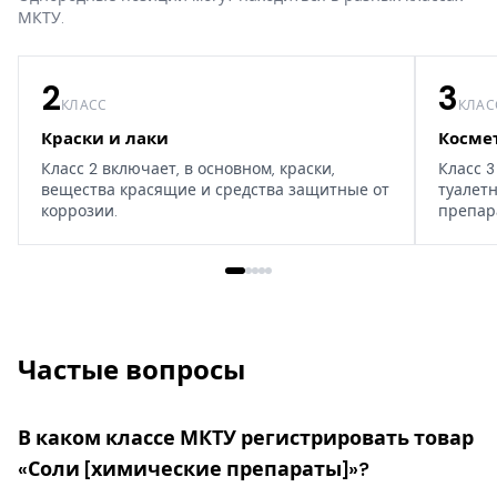
МКТУ.
2
3
КЛАСС
КЛАС
Краски и лаки
Косме
Класс 2 включает, в основном, краски,
Класс 3
вещества красящие и средства защитные от
туалет
коррозии.
препар
дома, т
Частые вопросы
В каком классе МКТУ регистрировать товар
«Соли [химические препараты]»?