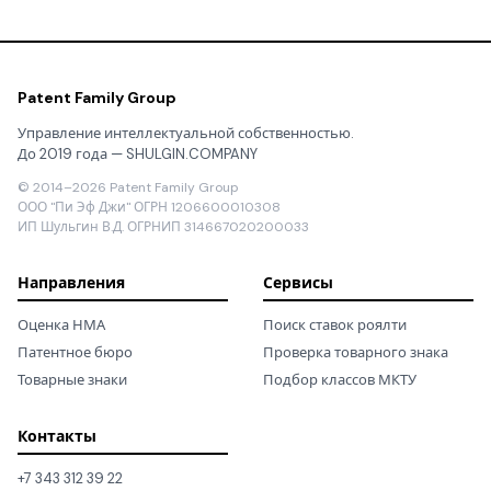
Patent Family Group
Управление интеллектуальной собственностью.
До 2019 года — SHULGIN.COMPANY
© 2014–2026 Patent Family Group
ООО "Пи Эф Джи" ОГРН 1206600010308
ИП Шульгин В.Д. ОГРНИП 314667020200033
Направления
Сервисы
Оценка НМА
Поиск ставок роялти
Патентное бюро
Проверка товарного знака
Товарные знаки
Подбор классов МКТУ
Контакты
+7 343 312 39 22