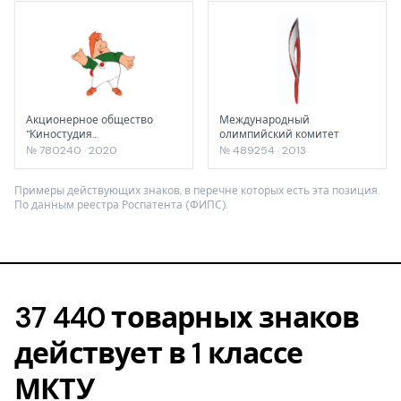
Акционерное общество
Международный
"Киностудия
олимпийский комитет
"Союзмультфильм"
№ 780240 · 2020
№ 489254 · 2013
Примеры действующих знаков, в перечне которых есть эта позиция.
По данным реестра Роспатента (ФИПС).
37 440 товарных знаков
действует в 1 классе
МКТУ