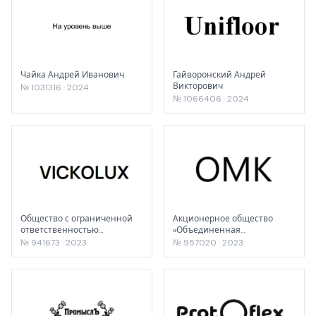
Чайка Андрей Иванович
Гайворонский Андрей
Викторович
№ 1031316 · 2024
№ 1066406 · 2024
Общество с ограниченной
Акционерное общество
ответственностью
«Объединенная
"АНИРПРОМ"
металлургическая
№ 941673 · 2023
№ 957020 · 2023
компания»