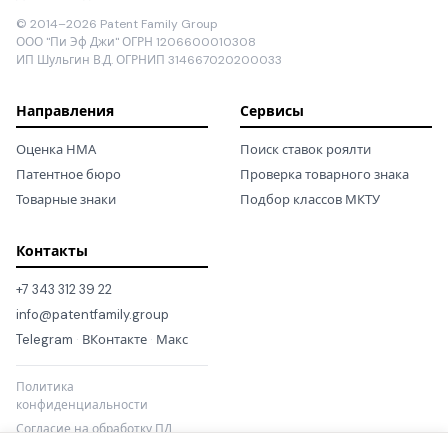
© 2014–2026 Patent Family Group
ООО "Пи Эф Джи" ОГРН 1206600010308
ИП Шульгин В.Д. ОГРНИП 314667020200033
Направления
Сервисы
Оценка НМА
Поиск ставок роялти
Патентное бюро
Проверка товарного знака
Товарные знаки
Подбор классов МКТУ
Контакты
+7 343 312 39 22
info@patentfamily.group
Telegram
·
ВКонтакте
·
Макс
Политика
конфиденциальности
Согласие на обработку ПД