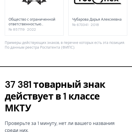
Общество с ограниченной
Чубарова Дарья Алексеевна
ответственностью
№ 673341 · 2018
"АРТОПТИМА"
№ 857719 · 2022
Примеры действующих знаков, в перечне которых есть эта позиция.
По данным реестра Роспатента (ФИПС).
37 381 товарный знак
действует в 1 классе
МКТУ
Проверьте за 1 минуту, нет ли вашего названия
среди них.