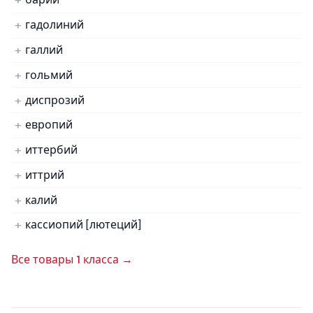
гадолиний
галлий
гольмий
диспрозий
европий
иттербий
иттрий
калий
кассиопий [лютеций]
Все товары 1 класса →