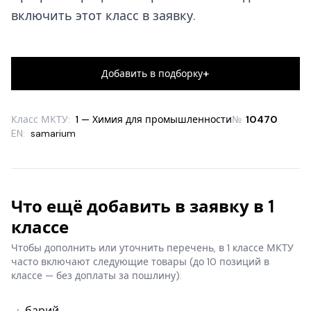
включить этот класс в заявку.
+
Добавить в подборку
Класс МКТУ:
1 — Химия для промышленности
№
10470
EN:
samarium
Что ещё добавить в заявку в 1
классе
Чтобы дополнить или уточнить перечень, в 1 классе МКТУ
часто включают следующие товары
(до 10 позиций в
классе — без доплаты за пошлину).
барий