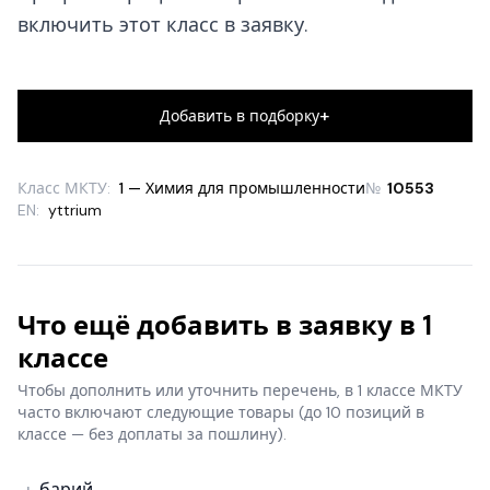
включить этот класс в заявку.
+
Добавить в подборку
Класс МКТУ:
1 — Химия для промышленности
№
10553
EN:
yttrium
Что ещё добавить в заявку в 1
классе
Чтобы дополнить или уточнить перечень, в 1 классе МКТУ
часто включают следующие товары
(до 10 позиций в
классе — без доплаты за пошлину).
барий