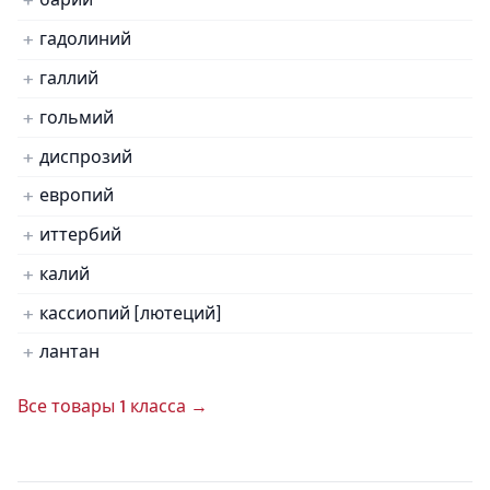
гадолиний
галлий
гольмий
диспрозий
европий
иттербий
калий
кассиопий [лютеций]
лантан
Все товары 1 класса →