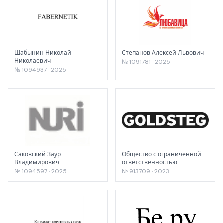
Шабынин Николай
Степанов Алексей Львович
Николаевич
№ 1091781 · 2025
№ 1094937 · 2025
Саковский Заур
Общество с ограниченной
Владимирович
ответственностью
«Производственное
№ 1094597 · 2025
№ 913709 · 2023
предприятие «ГОЛДСТЕГ»