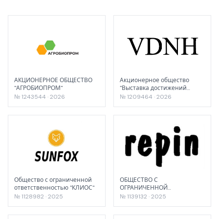
АКЦИОНЕРНОЕ ОБЩЕСТВО
Акционерное общество
"АГРОБИОПРОМ"
"Выставка достижений
народного хозяйства"
№ 1243544 · 2026
№ 1209464 · 2026
Общество с ограниченной
ОБЩЕСТВО С
ответственностью "КЛИОС"
ОГРАНИЧЕННОЙ
ОТВЕТСТВЕННОСТЬЮ "АКВА
№ 1128982 · 2025
№ 1139132 · 2025
ПЛЮС"