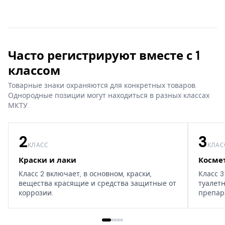
Часто регистрируют вместе с 1
классом
Товарные знаки охраняются для конкретных товаров.
Однородные позиции могут находиться в разных классах
МКТУ.
2
3
КЛАСС
КЛАС
Краски и лаки
Косме
Класс 2 включает, в основном, краски,
Класс 3
вещества красящие и средства защитные от
туалет
коррозии.
препар
дома, т