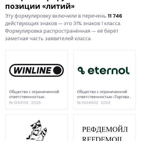
позиции «литий»
Эту формулировку включили в перечень
11 746
действующих знаков — это 31% знаков 1 класса.
Формулировка распространённая — её берёт
заметная часть заявителей класса.
Общество с ограниченной
Общество с ограниченной
ответственностью
ответственностью «Торговая
"Управляющая компания
Компания «Гранд»
№ 1244156 · 2026
№ 1034803 · 2024
Национального
коневодческого союза"