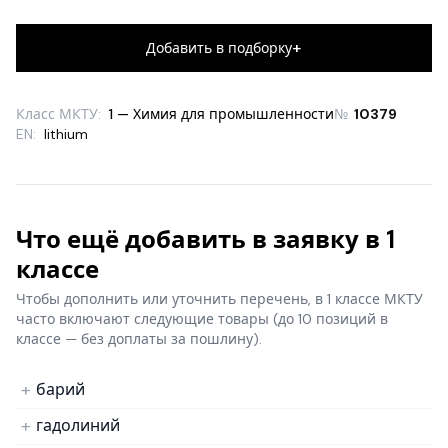
+
Добавить в подборку
Класс МКТУ:
1 — Химия для промышленности
№
10379
EN:
lithium
Что ещё добавить в заявку в 1
классе
Чтобы дополнить или уточнить перечень, в 1 классе МКТУ
часто включают следующие товары
(до 10 позиций в
классе — без доплаты за пошлину).
барий
гадолиний