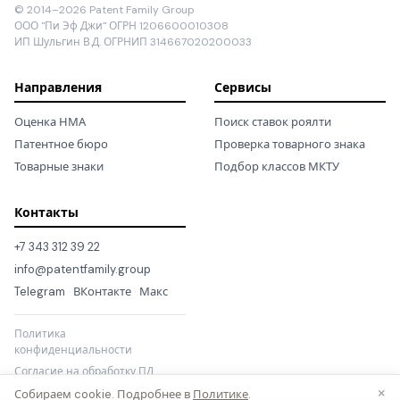
© 2014–2026 Patent Family Group
ООО "Пи Эф Джи" ОГРН 1206600010308
ИП Шульгин В.Д. ОГРНИП 314667020200033
Направления
Сервисы
Оценка НМА
Поиск ставок роялти
Патентное бюро
Проверка товарного знака
Товарные знаки
Подбор классов МКТУ
Контакты
+7 343 312 39 22
info@patentfamily.group
Telegram
·
ВКонтакте
·
Макс
Политика
конфиденциальности
Согласие на обработку ПД
×
Собираем cookie. Подробнее в
Политике
.