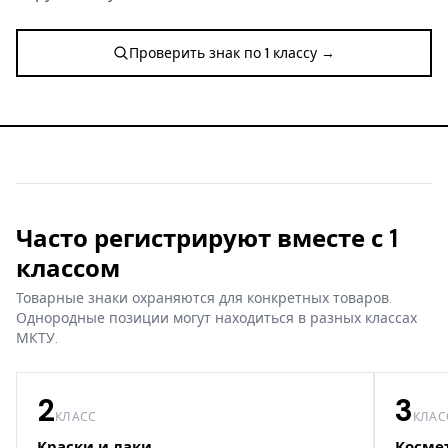
Проверить знак по 1 классу →
Часто регистрируют вместе с 1
классом
Товарные знаки охраняются для конкретных товаров.
Однородные позиции могут находиться в разных классах
МКТУ.
2
3
КЛАСС
КЛАС
Краски и лаки
Косме