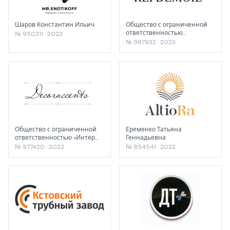
Шаров Константин Ильич
Общество с ограниченной
ответственностью
№ 950311 · 2023
«Индустриальные решения»
№ 987932 · 2023
Общество с ограниченной
Еременко Татьяна
ответственностью «Интер
Геннадьевна
Декор»
№ 977420 · 2023
№ 854541 · 2022