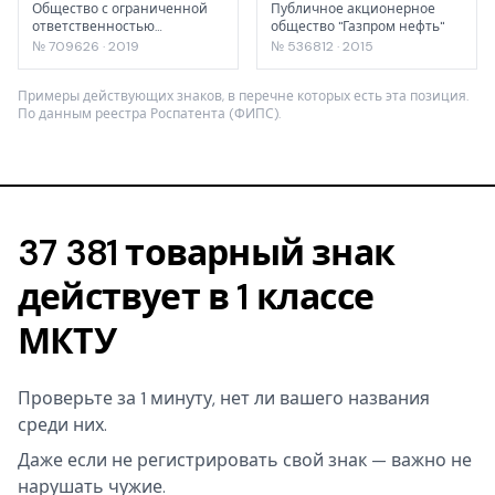
Общество с ограниченной
Публичное акционерное
ответственностью
общество "Газпром нефть"
"Кстовский трубный завод"
№ 709626 · 2019
№ 536812 · 2015
Примеры действующих знаков, в перечне которых есть эта позиция.
По данным реестра Роспатента (ФИПС).
37 381 товарный знак
действует в 1 классе
МКТУ
Проверьте за 1 минуту, нет ли вашего названия
среди них.
Даже если не регистрировать свой знак — важно не
нарушать чужие.