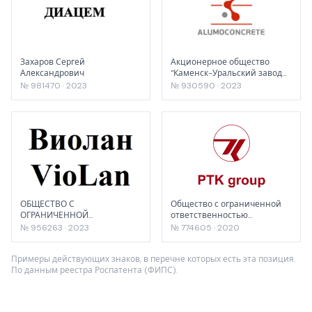
Захаров Сергей
Акционерное общество
Александрович
"Каменск-Уральский завод
по обработке цветных
№ 981470 · 2023
№ 930590 · 2023
металлов"
ОБЩЕСТВО С
Общество с ограниченной
ОГРАНИЧЕННОЙ
ответственностью
ОТВЕТСТВЕННОСТЬЮ
"ПромТехКом"
№ 956263 · 2023
№ 774605 · 2020
ГРУППА КОМПАНИЙ
"ВИОЛАН"
Примеры действующих знаков, в перечне которых есть эта позиция.
По данным реестра Роспатента (ФИПС).