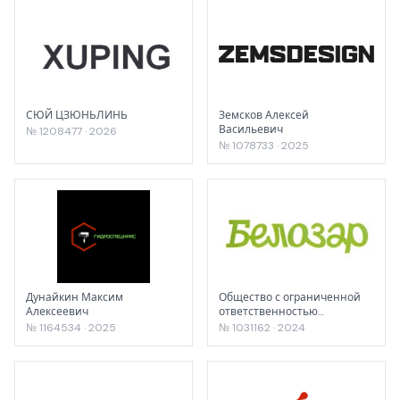
СЮЙ ЦЗЮНЬЛИНЬ
Земсков Алексей
Васильевич
№ 1208477 · 2026
№ 1078733 · 2025
Дунайкин Максим
Общество с ограниченной
Алексеевич
ответственностью
"Матрица-Инжиниринг"
№ 1164534 · 2025
№ 1031162 · 2024