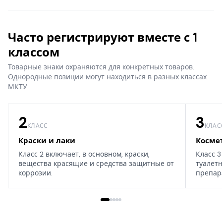
Часто регистрируют вместе с 1
классом
Товарные знаки охраняются для конкретных товаров.
Однородные позиции могут находиться в разных классах
МКТУ.
2
3
КЛАСС
КЛАС
Краски и лаки
Косме
Класс 2 включает, в основном, краски,
Класс 3
вещества красящие и средства защитные от
туалет
коррозии.
препар
дома, т