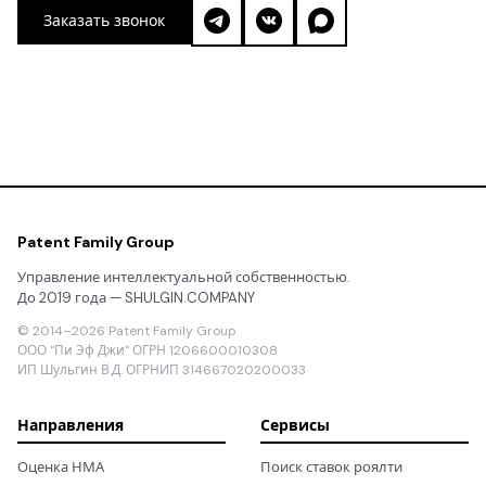
Заказать звонок
Patent Family Group
Управление интеллектуальной собственностью.
До 2019 года — SHULGIN.COMPANY
© 2014–2026 Patent Family Group
ООО "Пи Эф Джи" ОГРН 1206600010308
ИП Шульгин В.Д. ОГРНИП 314667020200033
Направления
Сервисы
Оценка НМА
Поиск ставок роялти