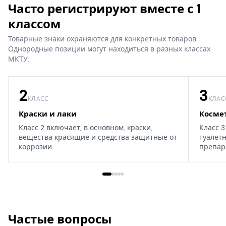
Часто регистрируют вместе с 1
классом
Товарные знаки охраняются для конкретных товаров.
Однородные позиции могут находиться в разных классах
МКТУ.
2
3
КЛАСС
КЛАС
Краски и лаки
Косме
Класс 2 включает, в основном, краски,
Класс 3
вещества красящие и средства защитные от
туалет
коррозии.
препар
дома, т
Частые вопросы