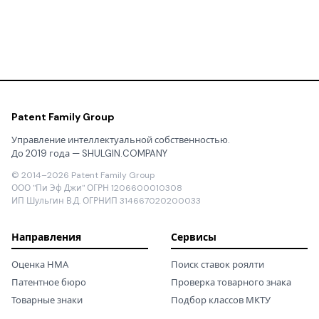
Patent Family Group
Управление интеллектуальной собственностью.
До 2019 года — SHULGIN.COMPANY
© 2014–2026 Patent Family Group
ООО "Пи Эф Джи" ОГРН 1206600010308
ИП Шульгин В.Д. ОГРНИП 314667020200033
Направления
Сервисы
Оценка НМА
Поиск ставок роялти
Патентное бюро
Проверка товарного знака
Товарные знаки
Подбор классов МКТУ