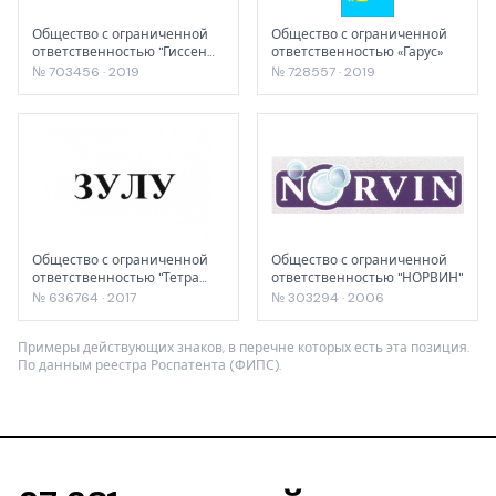
Общество с ограниченной
Общество с ограниченной
ответственностью "Гиссен
ответственностью «Гарус»
БиоИнжиниринг"
№ 703456 · 2019
№ 728557 · 2019
Общество с ограниченной
Общество с ограниченной
ответственностью "Тетра
ответственностью "НОРВИН"
Хим"
№ 636764 · 2017
№ 303294 · 2006
Примеры действующих знаков, в перечне которых есть эта позиция.
По данным реестра Роспатента (ФИПС).