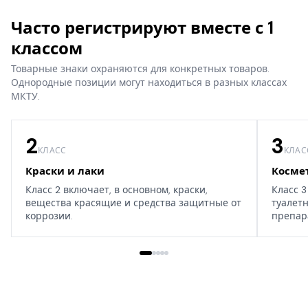
Часто регистрируют вместе с 1
классом
Товарные знаки охраняются для конкретных товаров.
Однородные позиции могут находиться в разных классах
МКТУ.
2
3
КЛАСС
КЛАС
Краски и лаки
Косме
Класс 2 включает, в основном, краски,
Класс 3
вещества красящие и средства защитные от
туалет
коррозии.
препар
дома, т