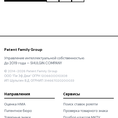
Patent Family Group
Управление интеллектуальной собственностью.
До 2019 года — SHULGIN.COMPANY
© 2014–2026 Patent Family Group
ООО "Пи Эф Джи" ОГРН 1206600010308
ИП Шульгин В.Д. ОГРНИП 314667020200033
Направления
Сервисы
Оценка НМА
Поиск ставок роялти
Патентное бюро
Проверка товарного знака
Товарные знаки
Подбор классов МКТУ