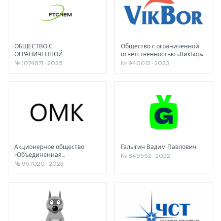
ОБЩЕСТВО С
Общество с ограниченной
ОГРАНИЧЕННОЙ
ответственностью «ВикБор»
ОТВЕТСТВЕННОСТЬЮ
№ 1074871 · 2025
№ 940012 · 2023
"ФОРПЛАСТ ТРЕЙДИНГ"
Акционерное общество
Галыгин Вадим Павлович
«Объединенная
№ 849552 · 2022
металлургическая
№ 957020 · 2023
компания»