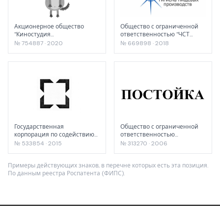
Акционерное общество
Общество с ограниченной
"Киностудия
ответственностью "ЧСТ
"Союзмультфильм"
стандарт"
№ 754887 · 2020
№ 669898 · 2018
Государственная
Общество с ограниченной
корпорация по содействию
ответственностью
разработке, производству и
"Премьера"
№ 533854 · 2015
№ 313270 · 2006
экспорту
высокотехнологичной
Примеры действующих знаков, в перечне которых есть эта позиция.
промышленной продукции
По данным реестра Роспатента (ФИПС).