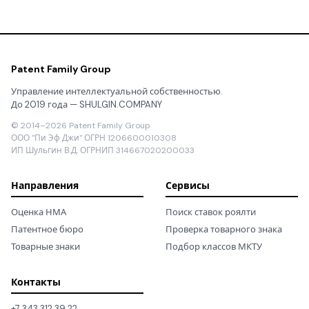
Patent Family Group
Управление интеллектуальной собственностью.
До 2019 года — SHULGIN.COMPANY
© 2014–2026 Patent Family Group
ООО "Пи Эф Джи" ОГРН 1206600010308
ИП Шульгин В.Д. ОГРНИП 314667020200033
Направления
Сервисы
Оценка НМА
Поиск ставок роялти
Патентное бюро
Проверка товарного знака
Товарные знаки
Подбор классов МКТУ
Контакты
+7 343 312 39 22