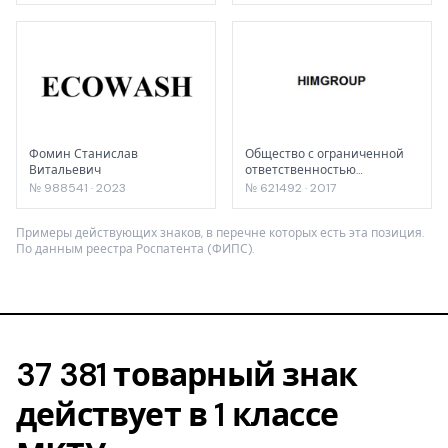
Фомин Станислав
Общество с ограниченной
Витальевич
ответственностью
"КОМПАНИЯ "ХИМ ГРУПП"
№ 988541 · 2023
№ 621492 · 2017
Примеры действующих знаков, в перечне которых есть эта позиция.
По данным реестра Роспатента (ФИПС).
37 381 товарный знак
действует в 1 классе