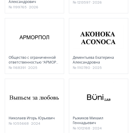
Александрович
№ 1213597 · 2026
№ 1199765 · 2026
Общество с ограниченной
Дементьева Екатерина
ответственностью "АРМОР
Александровна
КОМПОЗИТ"
№ 1168391 · 2025
№ 1110780 · 2025
Николаев Игорь Юрьевич
Рыжиков Михаил
Геннадьевич
№ 1055668 · 2024
№ 1012168 · 2024