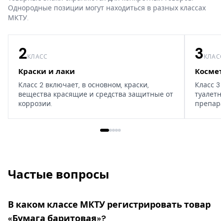
Однородные позиции могут находиться в разных классах
МКТУ.
2
3
КЛАСС
КЛАС
Краски и лаки
Косме
Класс 2 включает, в основном, краски,
Класс 3
вещества красящие и средства защитные от
туалет
коррозии.
препар
дома, т
Частые вопросы
В каком классе МКТУ регистрировать товар
«Бумага баритовая»?