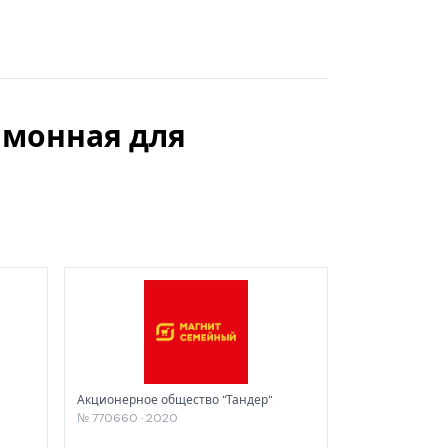
имонная для
Акционерное общество "Тандер"
№ 770660 · 2020