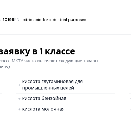
№
10199
EN:
citric acid for industrial purposes
аявку в 1 классе
 классе МКТУ часто включают следующие товары
лину).
кислота глутаминовая для
промышленных целей
кислота бензойная
кислота молочная