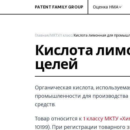
PATENT FAMILY GROUP
Оценка НМА
Главная
/
МКТУ
/
1 класс
/
Кислота лимонная для промыш
Кислота лим
целей
Органическая кислота, используем
промышленности для производства 
средств.
Товар относится к
1 классу МКТУ «Х
10199). При регистрации товарного з