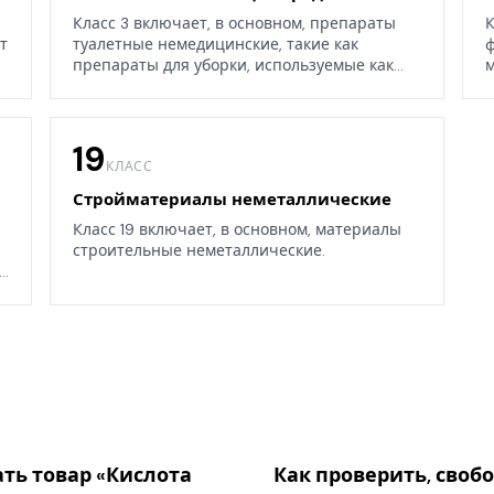
Класс 3 включает, в основном, препараты
К
т
туалетные немедицинские, такие как
ф
препараты для уборки, используемые как
м
дома, так и в окружающих средах.
19
КЛАСС
Стройматериалы неметаллические
Класс 19 включает, в основном, материалы
строительные неметаллические.
.
ть товар «Кислота
Как проверить, своб