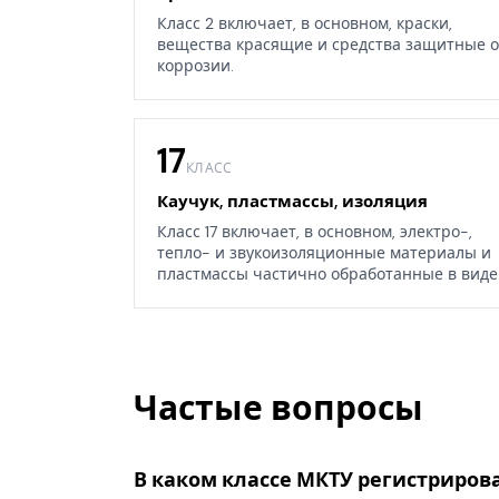
Класс 2 включает, в основном, краски,
вещества красящие и средства защитные о
коррозии.
17
КЛАСС
Каучук, пластмассы, изоляция
Класс 17 включает, в основном, электро-,
тепло- и звукоизоляционные материалы и
пластмассы частично обработанные в виде
листов, блоков или стержней, а также
некоторые изделия из каучука, гуттаперчи,
резины, асбеста, слюды или их заменителей
Частые вопросы
В каком классе МКТУ регистрирова