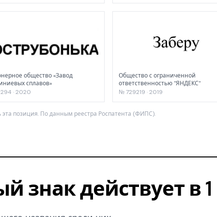
нерное общество «Завод
Общество с ограниченной
иниевых сплавов»
ответственностью "ЯНДЕКС"
294 · 2020
№ 729219 · 2019
 эта позиция. По данным реестра Роспатента (ФИПС).
ый знак действует в 