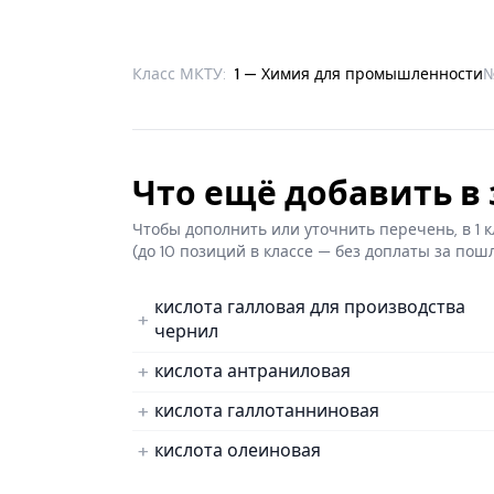
Класс МКТУ:
1 — Химия для промышленности
Что ещё добавить в з
Чтобы дополнить или уточнить перечень, в 1
(до 10 позиций в классе — без доплаты за пош
кислота галловая для производства
чернил
кислота антраниловая
кислота галлотанниновая
кислота олеиновая