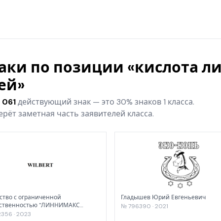
наки по позиции «кислота л
ей»
1 061
действующий знак — это 30% знаков 1 класса.
рёт заметная часть заявителей класса.
тво с ограниченной
Гладышев Юрий Евгеньевич
тственностью "ЛИННИМАКС
№ 796390 · 2021
шнл Коутингс Рус"
356 · 2023