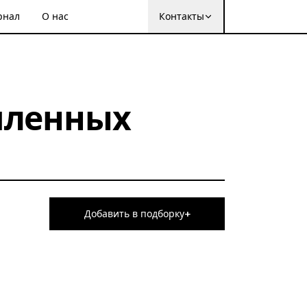
рнал
О нас
Контакты
шленных
+
Добавить в подборку