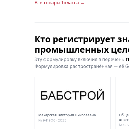
Все товары 1 класса →
Кто регистрирует з
промышленных цел
Эту формулировку включил в перечень
1
Формулировка распространённая — её бе
Макарская Виктория Николаевна
Общес
отве
№ 941906 · 2023
Профе
№ 932