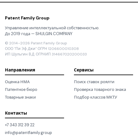
Patent Family Group
Управление интеллектуальной собственностью.
До 2019 года — SHULGIN.COMPANY
© 2014–2026 Patent Family Group
ООО "Пи Эф Джи" ОГРН 1206600010308
ИП Шульгин В.Д. ОГРНИП 314667020200033
Направления
Сервисы
Оценка НМА
Поиск ставок роялти
Патентное бюро
Проверка товарного знака
Товарные знаки
Подбор классов МКТУ
Контакты
+7 343 312 39 22
info@patentfamily.group