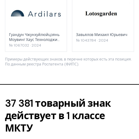
Гуандун Чжунхуйлюйцзянь
Завьялов Михаил Юрьевич
Моувинг Хаус Технолоджи
№ 1043784 · 2024
Ко., Лтд.
№ 1067032 · 2024
Примеры действующих знаков, в перечне которых есть эта позиция.
По данным реестра Роспатента (ФИПС).
37 381 товарный знак
действует в 1 классе
МКТУ