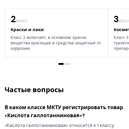
2
3
КЛАСС
КЛАС
Краски и лаки
Косме
Класс 2 включает, в основном, краски,
Класс 3
вещества красящие и средства защитные от
туалет
коррозии.
препар
дома, т
Частые вопросы
В каком классе МКТУ регистрировать товар
«Кислота галлотанниновая»?
«Кислота галлотанниновая» относится к 1 классу