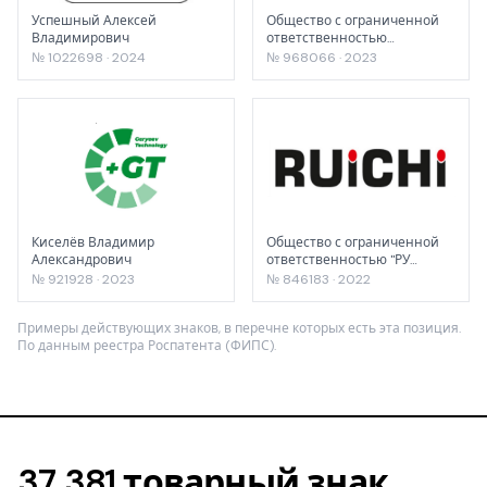
Успешный Алексей
Общество с ограниченной
Владимирович
ответственностью
"Холдинговая компания
№ 1022698 · 2024
№ 968066 · 2023
ЮэСэМ"
Киселёв Владимир
Общество с ограниченной
Александрович
ответственностью "РУ
Электроникс"
№ 921928 · 2023
№ 846183 · 2022
Примеры действующих знаков, в перечне которых есть эта позиция.
По данным реестра Роспатента (ФИПС).
37 381 товарный знак