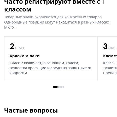
Часто регистрируют вместе с 1
классом
Товарные знаки охраняются для конкретных товаров.
Однородные позиции могут находиться в разных классах
МКТУ.
2
3
КЛАСС
КЛАС
Краски и лаки
Косме
Класс 2 включает, в основном, краски,
Класс 3
вещества красящие и средства защитные от
туалет
коррозии.
препар
дома, т
Частые вопросы