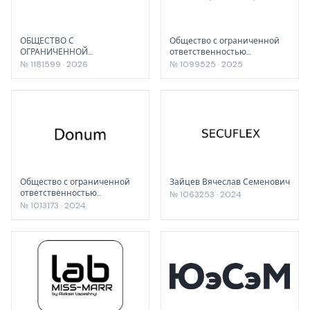
ОБЩЕСТВО С
Общество с ограниченной
ОГРАНИЧЕННОЙ
ответственностью
ОТВЕТСТВЕННОСТЬЮ
«ХимРусАгро»
№ 1181599 · 2026
№ 1099525 · 2025
"СЭЙФТИ ФИЛД
КОРПОРЭЙШН"
Общество с ограниченной
Зайцев Вячеслав Семенович
ответственностью
№ 1063253 · 2024
"ФАРМОРГАНИК"
№ 1013173 · 2024