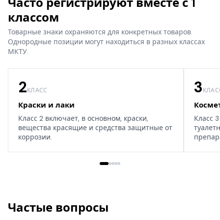
Часто регистрируют вместе с 1
классом
Товарные знаки охраняются для конкретных товаров.
Однородные позиции могут находиться в разных классах
МКТУ.
2
3
КЛАСС
КЛАС
Краски и лаки
Косме
Класс 2 включает, в основном, краски,
Класс 3
вещества красящие и средства защитные от
туалет
коррозии.
препар
дома, т
Частые вопросы