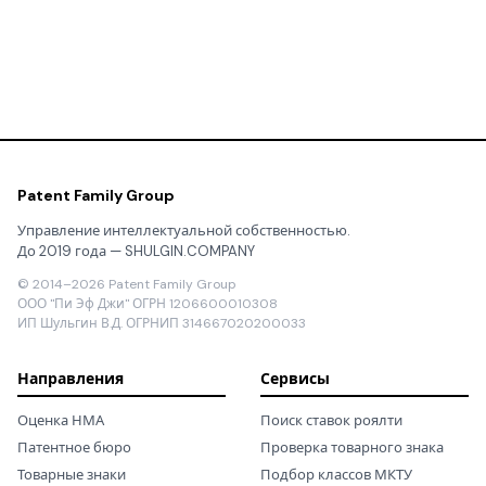
Patent Family Group
Управление интеллектуальной собственностью.
До 2019 года — SHULGIN.COMPANY
© 2014–2026 Patent Family Group
ООО "Пи Эф Джи" ОГРН 1206600010308
ИП Шульгин В.Д. ОГРНИП 314667020200033
Направления
Сервисы
Оценка НМА
Поиск ставок роялти
Патентное бюро
Проверка товарного знака
Товарные знаки
Подбор классов МКТУ