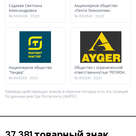
Садаева Светлана
Акционерное общество
Александровна
«Пента Технологии»
№ 869206 · 2022
№ 852842 · 2022
Акционерное общество
Общество с ограниченной
"Тандер"
ответственностью "РЕГИОН
ТРЕЙД"
№ 845263 · 2021
№ 810261 · 2021
Примеры действующих знаков, в перечне которых есть эта позиция.
По данным реестра Роспатента (ФИПС).
37 381 товарный знак