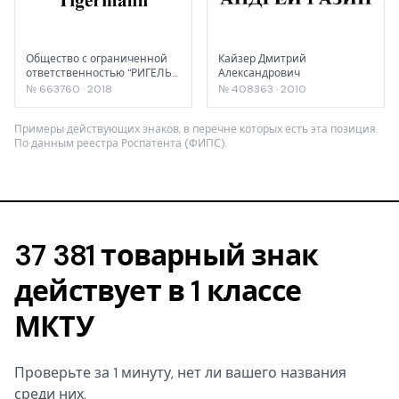
Общество с ограниченной
Кайзер Дмитрий
ответственностью "РИГЕЛЬ
Александрович
ТРЕЙД"
№ 663760 · 2018
№ 408363 · 2010
Примеры действующих знаков, в перечне которых есть эта позиция.
По данным реестра Роспатента (ФИПС).
37 381 товарный знак
действует в 1 классе
МКТУ
Проверьте за 1 минуту, нет ли вашего названия
среди них.