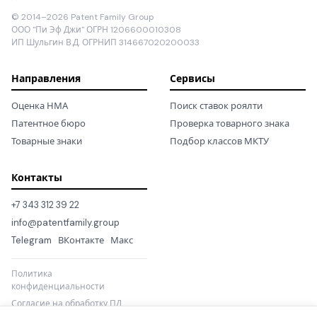
© 2014–2026 Patent Family Group
ООО "Пи Эф Джи" ОГРН 1206600010308
ИП Шульгин В.Д. ОГРНИП 314667020200033
Направления
Сервисы
Оценка НМА
Поиск ставок роялти
Патентное бюро
Проверка товарного знака
Товарные знаки
Подбор классов МКТУ
Контакты
+7 343 312 39 22
info@patentfamily.group
Telegram
·
ВКонтакте
·
Макс
Политика
конфиденциальности
Согласие на обработку ПД