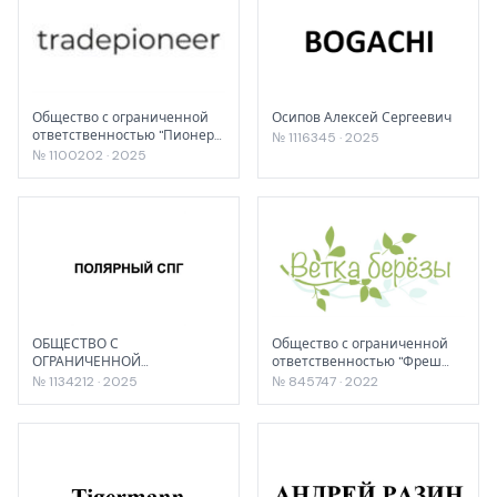
Общество с ограниченной
Осипов Алексей Сергеевич
ответственностью "Пионер
№ 1116345 · 2025
Трейд"
№ 1100202 · 2025
ОБЩЕСТВО С
Общество с ограниченной
ОГРАНИЧЕННОЙ
ответственностью "Фреш
ОТВЕТСТВЕННОСТЬЮ "ЯМАЛ
Маркет"
№ 1134212 · 2025
№ 845747 · 2022
ВОСТОК"