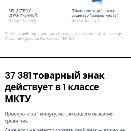
ОБЩЕСТВО С
Публичное акционерное
ОГРАНИЧЕННОЙ
общество "Газпром нефть"
ОТВЕТСТВЕННОСТЬЮ
№ 765218 · 2020
№ 486782 · 2013
НАУЧНО-
ПРОИЗВОДСТВЕННАЯ
Примеры действующих знаков, в перечне которых есть эта позиция.
ФИРМА "ЛАБОРАТОРИЯ
По данным реестра Роспатента (ФИПС).
ОГНЕЗАЩИТЫ"
37 381 товарный знак
действует в 1 классе
МКТУ
Проверьте за 1 минуту, нет ли вашего названия
среди них.
Даже если не регистрировать свой знак — важно не