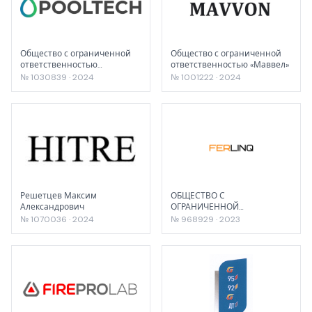
Общество с ограниченной
Общество с ограниченной
ответственностью
ответственностью «Маввел»
"ПРОФСТРОЙ"
№ 1030839 · 2024
№ 1001222 · 2024
Решетцев Максим
ОБЩЕСТВО С
Александрович
ОГРАНИЧЕННОЙ
ОТВЕТСТВЕННОСТЬЮ
№ 1070036 · 2024
№ 968929 · 2023
"НАУЧНО-
ПРОИЗВОДСТЕННАЯ
КОМПАНИЯ "МЕТАЛЛ
ЭКСПО"