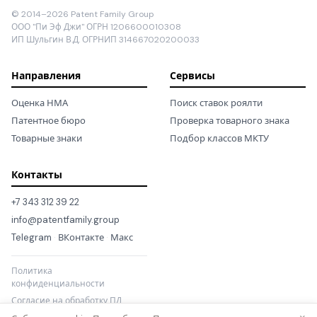
© 2014–2026 Patent Family Group
ООО "Пи Эф Джи" ОГРН 1206600010308
ИП Шульгин В.Д. ОГРНИП 314667020200033
Направления
Сервисы
Оценка НМА
Поиск ставок роялти
Патентное бюро
Проверка товарного знака
Товарные знаки
Подбор классов МКТУ
Контакты
+7 343 312 39 22
info@patentfamily.group
Telegram
·
ВКонтакте
·
Макс
Политика
конфиденциальности
Согласие на обработку ПД