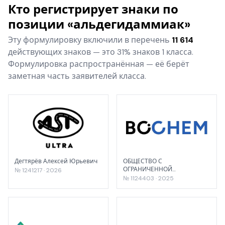
Кто регистрирует знаки по
позиции «альдегидаммиак»
Эту формулировку включили в перечень
11 614
действующих знаков — это 31% знаков 1 класса.
Формулировка распространённая — её берёт
заметная часть заявителей класса.
Дегтярёв Алексей Юрьевич
ОБЩЕСТВО С
ОГРАНИЧЕННОЙ
№ 1241217 · 2026
ОТВЕТСТВЕННОСТЬЮ "ДЬЮ
№ 1124403 · 2025
ГРУПП"