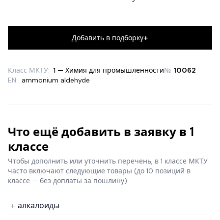
+
Добавить в подборку
Класс МКТУ:
1 — Химия для промышленности
№
10062
EN:
ammonium aldehyde
Что ещё добавить в заявку в 1
классе
Чтобы дополнить или уточнить перечень, в 1 классе МКТУ
часто включают следующие товары
(до 10 позиций в
классе — без доплаты за пошлину).
алкалоиды