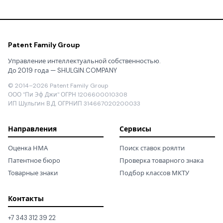
Patent Family Group
Управление интеллектуальной собственностью.
До 2019 года — SHULGIN.COMPANY
© 2014–2026 Patent Family Group
ООО "Пи Эф Джи" ОГРН 1206600010308
ИП Шульгин В.Д. ОГРНИП 314667020200033
Направления
Сервисы
Оценка НМА
Поиск ставок роялти
Патентное бюро
Проверка товарного знака
Товарные знаки
Подбор классов МКТУ
Контакты
+7 343 312 39 22