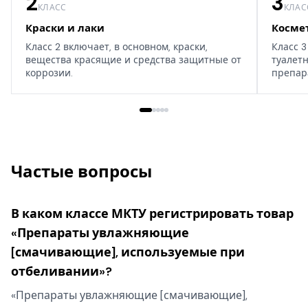
2
3
КЛАСС
КЛАС
Краски и лаки
Косме
Класс 2 включает, в основном, краски,
Класс 3
вещества красящие и средства защитные от
туалет
коррозии.
препар
дома, т
Частые вопросы
В каком классе МКТУ регистрировать товар
«Препараты увлажняющие
[смачивающие], используемые при
отбеливании»?
«Препараты увлажняющие [смачивающие],