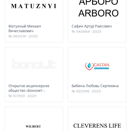
Матузный Михаил
Сафин Артур Раисович
Вячеславович
№ 1145869 · 2025
№ 1160091 · 2025
Открытое акционерное
Бибина Любовь Сергеевна
общество «Бонолит-
№ 1122598 · 2025
Строительные решения»
№ 1079121 · 2025