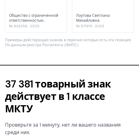
Общество с ограниченной
Лаутова Светлана
ответственностью
Михайловна
"ЛИННИМАКС Профешнл
№ 932356 · 2023
№ 971915 · 2023
Коутингс Рус"
Примеры действующих знаков, в перечне которых есть эта позиция.
По данным реестра Роспатента (ФИПС).
37 381 товарный знак
действует в 1 классе
МКТУ
Проверьте за 1 минуту, нет ли вашего названия
среди них.