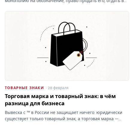
монополию на обозначение, право продать его, отдать в
лицензию и запретить чужое использование. Разбираем,
что на практике даёт право на товарный знак, где
проходят…
ТОВАРНЫЕ ЗНАКИ
· 28 февраля
Торговая марка и товарный знак: в чём
разница для бизнеса
Вывеска с ™ в России не защищает ничего: юридически
существует только товарный знак, а торговая марка —
бытовое слово без прав. От этой путаницы зависит,
сможете ли вы запретить копирование бренда.