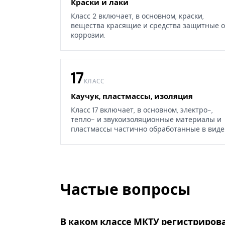
Краски и лаки
Класс 2 включает, в основном, краски,
вещества красящие и средства защитные о
коррозии.
17
КЛАСС
Каучук, пластмассы, изоляция
Класс 17 включает, в основном, электро-,
тепло- и звукоизоляционные материалы и
пластмассы частично обработанные в виде
листов, блоков или стержней, а также
некоторые изделия из каучука, гуттаперчи,
резины, асбеста, слюды или их заменителей
Частые вопросы
В каком классе МКТУ регистриров