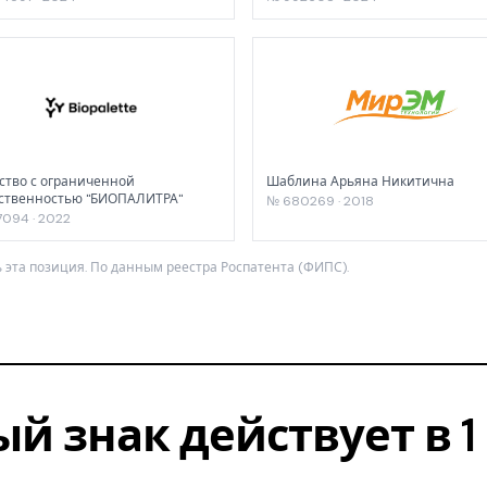
тво с ограниченной
Шаблина Арьяна Никитична
ственностью "БИОПАЛИТРА"
№ 680269 · 2018
094 · 2022
 эта позиция. По данным реестра Роспатента (ФИПС).
ый знак действует в 