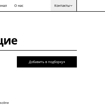
рнал
О нас
Контакты
щие
+
Добавить в подборку
soline