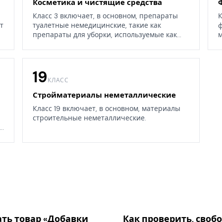
Косметика и чистящие средства
Класс 3 включает, в основном, препараты
К
т
туалетные немедицинские, такие как
ф
препараты для уборки, используемые как
м
дома, так и в окружающих средах.
19
КЛАСС
Стройматериалы неметаллические
Класс 19 включает, в основном, материалы
строительные неметаллические.
.
ать товар «Добавки
Как проверить, своб