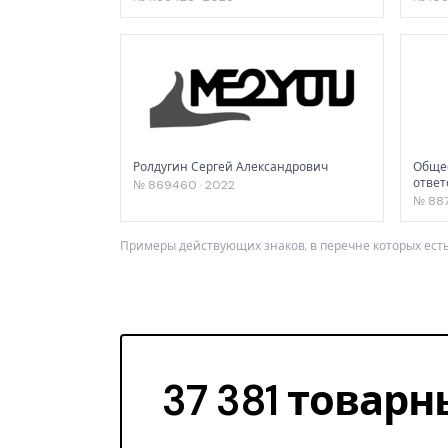
Ролдугин Сергей Александрович
Общес
ответ
№ 869460 · 2022
№ 887
Примеры действующих знаков, в перечне которых есть
37 381 товарн