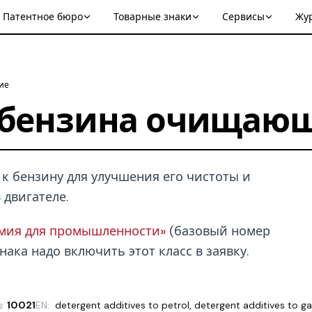
Патентное бюро
Товарные знаки
Сервисы
Жу
ие
 бензина очищаю
к бензину для улучшения его чистоты и
двигателе.
имия для промышленности»
(базовый номер
нака надо включить этот класс в заявку.
№
10021
EN:
detergent additives to petrol
,
detergent additives to ga