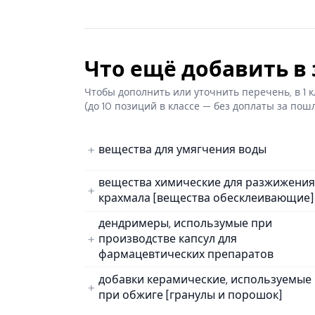
Что ещё добавить в з
Чтобы дополнить или уточнить перечень, в 1
(до 10 позиций в классе — без доплаты за пош
вещества для умягчения воды
вещества химические для разжижения
крахмала [вещества обесклеивающие]
дендримеры, использумые при
производстве капсул для
фармацевтических препаратов
добавки керамические, используемые
при обжиге [гранулы и порошок]