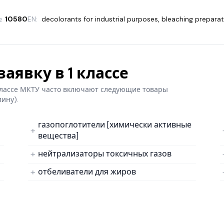
№
10580
EN:
decolorants for industrial purposes
,
bleaching preparat
аявку в 1 классе
 классе МКТУ часто включают следующие товары
лину).
газопоглотители [химически активные
вещества]
нейтрализаторы токсичных газов
отбеливатели для жиров