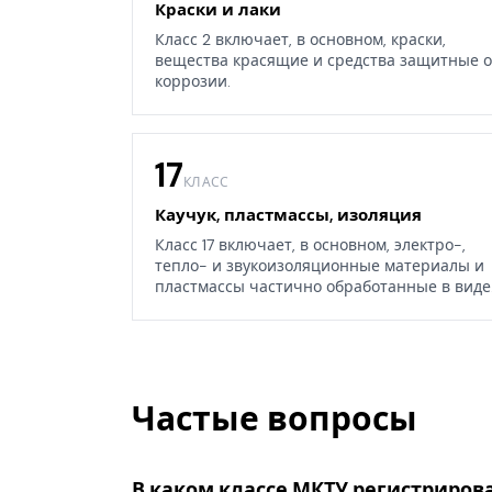
Краски и лаки
Класс 2 включает, в основном, краски,
вещества красящие и средства защитные о
коррозии.
17
КЛАСС
Каучук, пластмассы, изоляция
Класс 17 включает, в основном, электро-,
тепло- и звукоизоляционные материалы и
пластмассы частично обработанные в виде
листов, блоков или стержней, а также
некоторые изделия из каучука, гуттаперчи,
резины, асбеста, слюды или их заменителей
Частые вопросы
В каком классе МКТУ регистриров