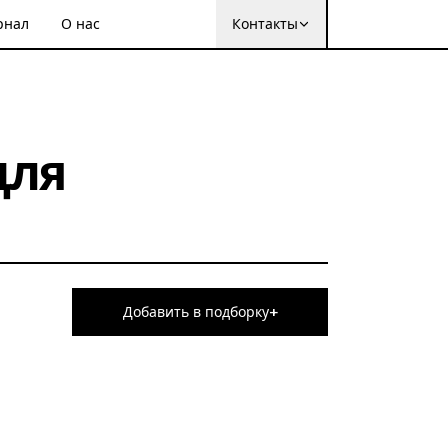
рнал
О нас
Контакты
для
+
Добавить в подборку