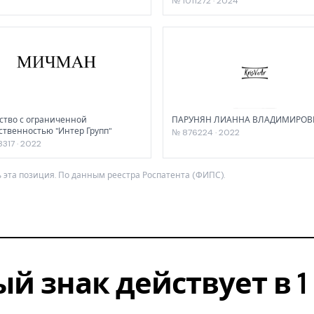
№ 1011272 · 2024
тво с ограниченной
ПАРУНЯН ЛИАННА ВЛАДИМИРОВ
ственностью "Интер Групп"
№ 876224 · 2022
317 · 2022
 эта позиция. По данным реестра Роспатента (ФИПС).
ый знак действует в 