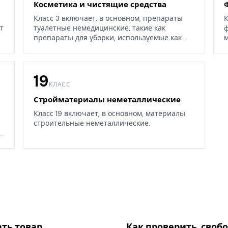
Косметика и чистящие средства
Класс 3 включает, в основном, препараты
К
т
туалетные немедицинские, такие как
ф
препараты для уборки, используемые как
м
дома, так и в окружающих средах.
19
КЛАСС
Стройматериалы неметаллические
Класс 19 включает, в основном, материалы
строительные неметаллические.
.
ать товар
Как проверить, своб