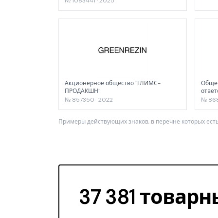
№ 1083441 · 2025
Акционерное общество "ГЛИМС-
Общес
ПРОДАКШН"
ответ
№ 857350 · 2022
№ 868
Примеры действующих знаков, в перечне которых есть
37 381 товарн