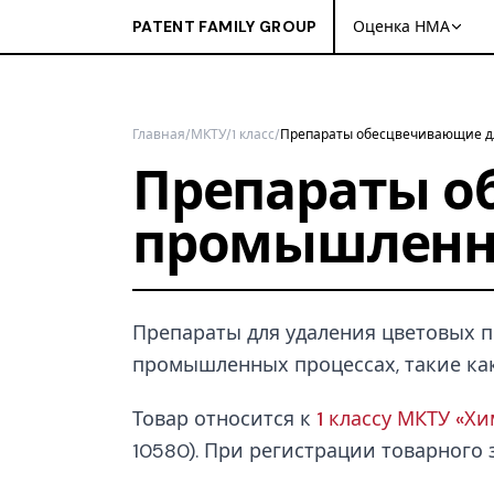
PATENT FAMILY GROUP
Оценка НМА
Главная
/
МКТУ
/
1 класс
/
Препараты обесцвечивающие 
Препараты о
промышленн
Препараты для удаления цветовых п
промышленных процессах, такие как
Товар относится к
1 классу МКТУ «Х
10580). При регистрации товарного з