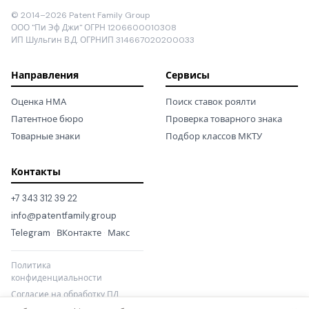
© 2014–2026 Patent Family Group
ООО "Пи Эф Джи" ОГРН 1206600010308
ИП Шульгин В.Д. ОГРНИП 314667020200033
Направления
Сервисы
Оценка НМА
Поиск ставок роялти
Патентное бюро
Проверка товарного знака
Товарные знаки
Подбор классов МКТУ
Контакты
+7 343 312 39 22
info@patentfamily.group
Telegram
·
ВКонтакте
·
Макс
Политика
конфиденциальности
Согласие на обработку ПД