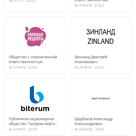
№ 1171711 · 2025
«ИЗОМАКС РУС»
№ 976978 · 2023
Общество с ограниченной
Зинланд Дмитрий
ответственностью
Анисимович
«БИОТЕХНОЛОГИИ»
№ 778619 · 2020
№ 767845 · 2020
Публичное акционерное
Щербаков Александр
общество "Газпром нефть"
Александрович
№ 678651 · 2018
№ 664226 · 2018