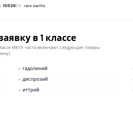
№
10526
EN:
rare earths
аявку в 1 классе
 классе МКТУ часто включают следующие товары
лину).
гадолиний
диспрозий
иттрий