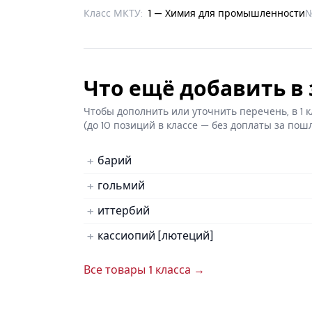
Класс МКТУ:
1 — Химия для промышленности
Что ещё добавить в з
Чтобы дополнить или уточнить перечень, в 1
(до 10 позиций в классе — без доплаты за пош
барий
гольмий
иттербий
кассиопий [лютеций]
Все товары 1 класса →