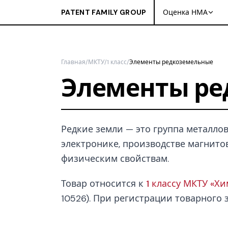
PATENT FAMILY GROUP
Оценка НМА
Главная
/
МКТУ
/
1 класс
/
Элементы редкоземельные
Элементы ре
Редкие земли — это группа металло
электронике, производстве магнито
физическим свойствам.
Товар относится к
1 классу МКТУ «Х
10526). При регистрации товарного з