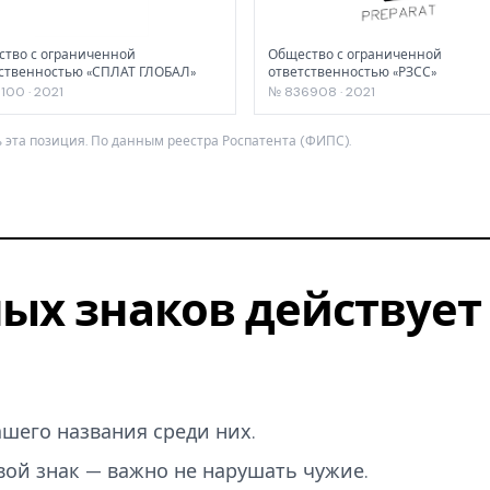
тво с ограниченной
Общество с ограниченной
ственностью «СПЛАТ ГЛОБАЛ»
ответственностью «РЗСС»
100 · 2021
№ 836908 · 2021
 эта позиция. По данным реестра Роспатента (ФИПС).
ых знаков действует 
вашего названия среди них.
вой знак — важно не нарушать чужие.