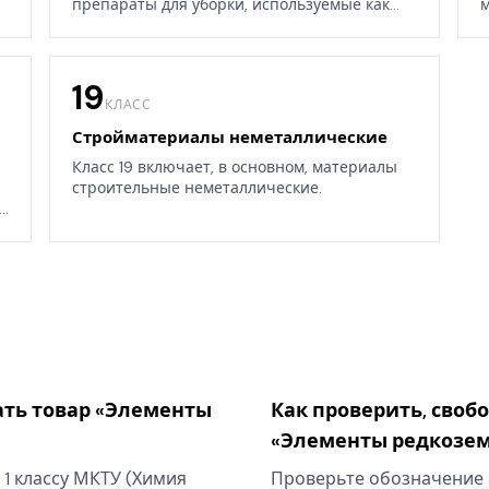
препараты для уборки, используемые как
м
дома, так и в окружающих средах.
19
КЛАСС
Стройматериалы неметаллические
Класс 19 включает, в основном, материалы
строительные неметаллические.
.
ать товар «Элементы
Как проверить, своб
«Элементы редкозе
1 классу МКТУ (Химия
Проверьте обозначение 