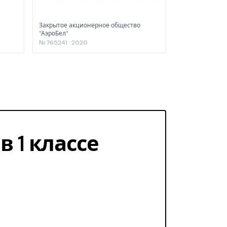
Закрытое акционерное общество
"АэроБел"
№ 765241 · 2020
в 1 классе