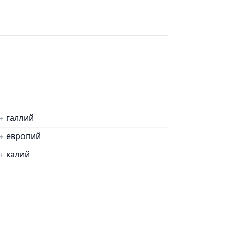
галлий
европий
калий