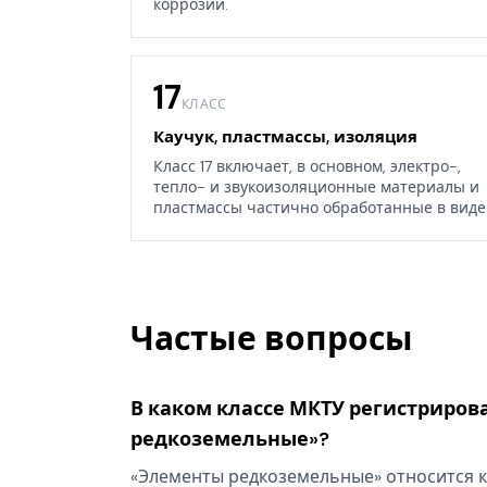
коррозии.
17
КЛАСС
Каучук, пластмассы, изоляция
Класс 17 включает, в основном, электро-,
тепло- и звукоизоляционные материалы и
пластмассы частично обработанные в виде
листов, блоков или стержней, а также
некоторые изделия из каучука, гуттаперчи,
резины, асбеста, слюды или их заменителей
Частые вопросы
В каком классе МКТУ регистриров
редкоземельные»?
«Элементы редкоземельные» относится к 